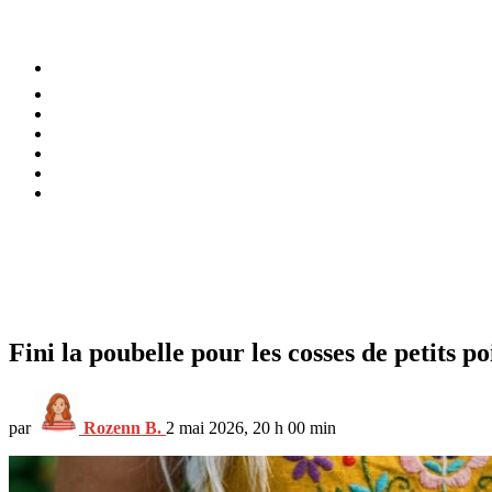
⚡️ Tendances
Alimentation
Bien-être
Chez soi
Conso
Planète
Techno
Menu
Fini la poubelle pour les cosses de petits p
par
Rozenn B.
2 mai 2026, 20 h 00 min