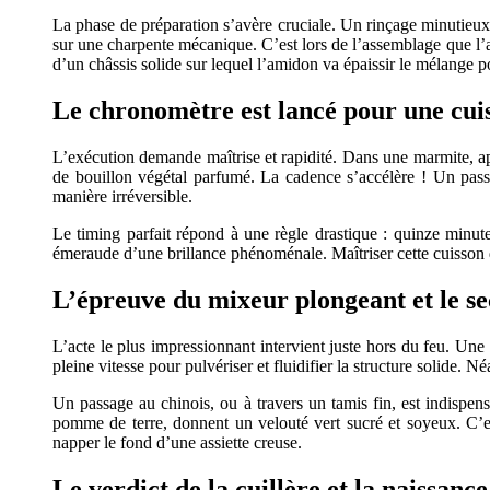
La phase de préparation s’avère cruciale. Un rinçage minutieux à
sur une charpente mécanique. C’est lors de l’assemblage que l’al
d’un châssis solide sur lequel l’amidon va épaissir le mélange 
Le chronomètre est lancé pour une cuis
L’exécution demande maîtrise et rapidité. Dans une marmite, apr
de bouillon végétal parfumé. La cadence s’accélère ! Un passag
manière irréversible.
Le timing parfait répond à une règle drastique : quinze minute
émeraude d’une brillance phénoménale. Maîtriser cette cuisson d
L’épreuve du mixeur plongeant et le s
L’acte le plus impressionnant intervient juste hors du feu. Une
pleine vitesse pour pulvériser et fluidifier la structure solide. 
Un passage au chinois, ou à travers un tamis fin, est indispens
pomme de terre, donnent un velouté vert sucré et soyeux. C’es
napper le fond d’une assiette creuse.
Le verdict de la cuillère et la naissanc