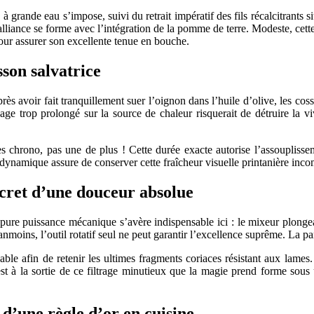
 grande eau s’impose, suivi du retrait impératif des fils récalcitrants 
liance se forme avec l’intégration de la pomme de terre. Modeste, cette d
pour assurer son excellente tenue en bouche.
son salvatrice
ès avoir fait tranquillement suer l’oignon dans l’huile d’olive, les co
e trop prolongé sur la source de chaleur risquerait de détruire la viv
s chrono, pas une de plus ! Cette durée exacte autorise l’assouplissem
ynamique assure de conserver cette fraîcheur visuelle printanière incom
ecret d’une douceur absolue
 pure puissance mécanique s’avère indispensable ici : le mixeur plonge
Néanmoins, l’outil rotatif seul ne peut garantir l’excellence suprême. La p
able afin de retenir les ultimes fragments coriaces résistant aux lames
t à la sortie de ce filtrage minutieux que la magie prend forme sous
e d’une règle d’or en cuisine