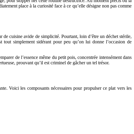
llage, pour stopper net cette routine destructrice. Au moment précis où la
diatement place à la curiosité face à ce qu’elle désigne non pas comme
de cuisine avide de simplicité. Pourtant, loin d’être un déchet stérile,
 est tout simplement sidérant pour peu qu’on lui donne l’occasion de
s’emparer de l’essence même du petit pois, concentrée intensément dans
tueuse, prouvant qu’il est criminel de gâcher un tel trésor.
sante. Voici les composants nécessaires pour propulser ce plat vers les