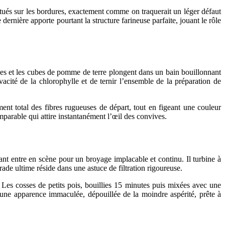
situés sur les bordures, exactement comme on traquerait un léger défaut
ernière apporte pourtant la structure farineuse parfaite, jouant le rôle
sses et les cubes de pomme de terre plongent dans un bain bouillonnant
acité de la chlorophylle et de ternir l’ensemble de la préparation de
ent total des fibres rugueuses de départ, tout en figeant une couleur
parable qui attire instantanément l’œil des convives.
ant entre en scène pour un broyage implacable et continu. Il turbine à
arade ultime réside dans une astuce de filtration rigoureuse.
. Les cosses de petits pois, bouillies 15 minutes puis mixées avec une
 une apparence immaculée, dépouillée de la moindre aspérité, prête à