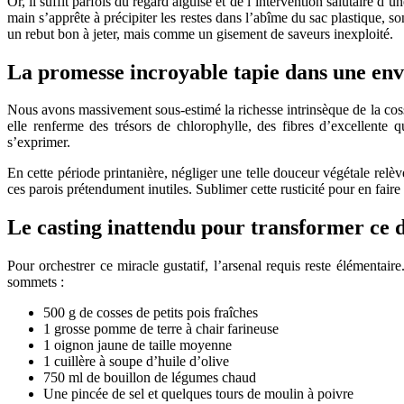
Or, il suffit parfois du regard aiguisé et de l’intervention salutaire d’
main s’apprête à précipiter les restes dans l’abîme du sac plastique,
un rebut bon à jeter, mais comme un gisement de saveurs inexploité.
La promesse incroyable tapie dans une env
Nous avons massivement sous-estimé la richesse intrinsèque de la cosse.
elle renferme des trésors de chlorophylle, des fibres d’excellente 
s’exprimer.
En cette période printanière, négliger une telle douceur végétale rel
ces parois prétendument inutiles. Sublimer cette rusticité pour en fair
Le casting inattendu pour transformer ce d
Pour orchestrer ce miracle gustatif, l’arsenal requis reste élémentair
sommets :
500 g de cosses de petits pois fraîches
1 grosse pomme de terre à chair farineuse
1 oignon jaune de taille moyenne
1 cuillère à soupe d’huile d’olive
750 ml de bouillon de légumes chaud
Une pincée de sel et quelques tours de moulin à poivre