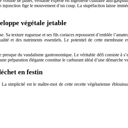
une voisine de palier, véritable experte en ingénierie culinaire anti-gaspi
 son injonction fige le mouvement d’un coup. La stupéfaction laisse immé
eloppe végétale jetable
 Sa texture rugueuse et ses fils coriaces repoussent d’emblée l’amateur 
qualité et des nutriments essentiels. Le potentiel de cette membrane
ève presque du vandalisme gastronomique. Le véritable défi consiste à 
e une préparation élégante constitue le carburant idéal d’une démarche ver
échet en festin
e. La simplicité est le maître-mot de cette recette végétarienne éblouis