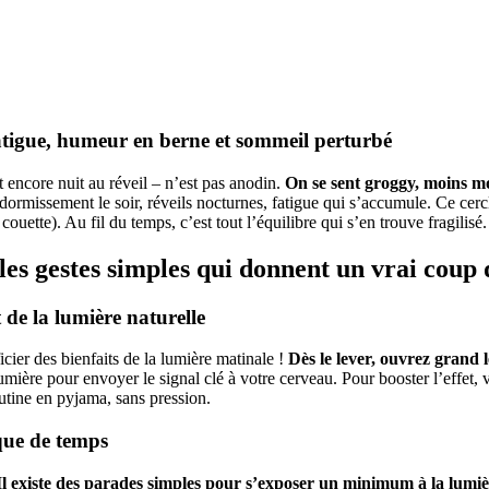
atigue, humeur en berne et sommeil perturbé
t encore nuit au réveil – n’est pas anodin.
On se sent groggy, moins mo
ndormissement le soir, réveils nocturnes, fatigue qui s’accumule. Ce cerc
ouette). Au fil du temps, c’est tout l’équilibre qui s’en trouve fragilisé.
 les gestes simples qui donnent un vrai coup 
 de la lumière naturelle
icier des bienfaits de la lumière matinale !
Dès le lever, ouvrez grand l
lumière pour envoyer le signal clé à votre cerveau. Pour booster l’effe
tine en pyjama, sans pression.
que de temps
Il existe des parades simples pour s’exposer un minimum à la lumi