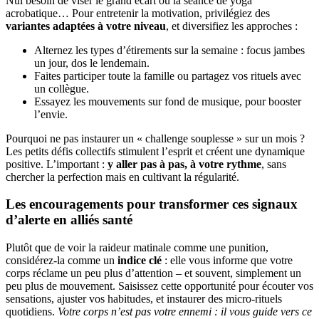
Nul besoin de viser le grand écart ou la séance de yoga
acrobatique… Pour entretenir la motivation, privilégiez des
variantes adaptées à votre niveau
, et diversifiez les approches :
Alternez les types d’étirements sur la semaine : focus jambes
un jour, dos le lendemain.
Faites participer toute la famille ou partagez vos rituels avec
un collègue.
Essayez les mouvements sur fond de musique, pour booster
l’envie.
Pourquoi ne pas instaurer un « challenge souplesse » sur un mois ?
Les petits défis collectifs stimulent l’esprit et créent une dynamique
positive. L’important :
y aller pas à pas, à votre rythme
, sans
chercher la perfection mais en cultivant la régularité.
Les encouragements pour transformer ces signaux
d’alerte en alliés santé
Plutôt que de voir la raideur matinale comme une punition,
considérez-la comme un
indice clé
: elle vous informe que votre
corps réclame un peu plus d’attention – et souvent, simplement un
peu plus de mouvement. Saisissez cette opportunité pour écouter vos
sensations, ajuster vos habitudes, et instaurer des micro-rituels
quotidiens.
Votre corps n’est pas votre ennemi : il vous guide vers ce