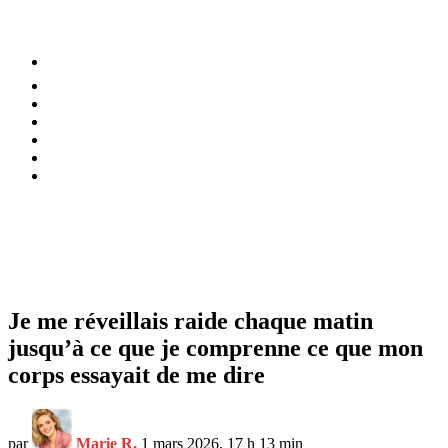
⚡️ Tendances
Alimentation
Bien-être
Chez soi
Conso
Planète
Techno
Menu
Je me réveillais raide chaque matin
jusqu’à ce que je comprenne ce que mon
corps essayait de me dire
par
Marie R.
1 mars 2026, 17 h 13 min