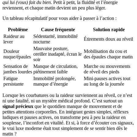
qui lui (vous) fait du bien
. Petit à petit, la fluidité et l’énergie
reviennent, et chaque matin devient un peu plus léger.
Un tableau récapitulatif pour vous aider à passer à l’action :
Problème
Cause fréquente
Solution rapide
Raideur au
Sédentarité, immobilité
Étirements doux au réveil
lever
nocturne
Mauvaise posture,
Douleur
Mobilisation du cou et
oreiller inadapté, écran le
nuque/épaules
des épaules chaque matin
soir
Sensation de
Manque de circulation,
Marche ou mouvements
jambes lourdes
piétinement faible
de réveil des pieds
Fatigue
Immobilité prolongée,
Mini-pauses actives tout
persistante
manque d’énergie
au long de la journée
Lorsque les courbatures ou la raideur surviennent au réveil, ce n’est
ni une fatalité, ni un mystère médical profond. C’est surtout un
signal précieux
que le quotidien manque de mouvement et de
petites attentions corporelles. En intégrant gestes simples, réflexes
ludiques et pauses actives, on transforme peu à peu la raideur en
souplesse, l’inconfort en vitalité. Et si, à force d’écouter ces signaux,
le vrai luxe moderne était tout simplement de se sentir bien dès le
matin ?