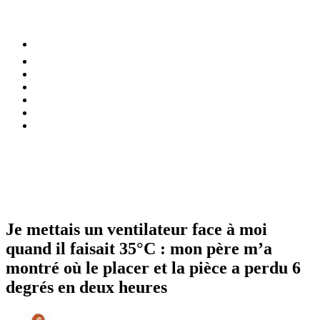
⚡️ Tendances
Alimentation
Bien-être
Chez soi
Conso
Planète
Techno
Menu
Je mettais un ventilateur face à moi
quand il faisait 35°C : mon père m’a
montré où le placer et la pièce a perdu 6
degrés en deux heures