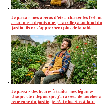
Je passais mes apéros d’été à chasser les frelons
asiatiques : depuis que je sacrifie ça au fond du
jardin, ils ne s’approchent plus de la table
Je passais des heures à traiter mes légumes
chaque été : depuis que j’ai arrêté de toucher à
cette zone du jardin, je n’ai plus rien à faire