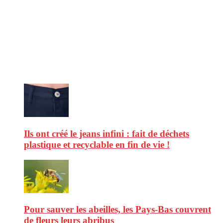
CitizenPost est un magazine qui décrypte les nouvelles tendances de
consommation en matière d’alimentation, de beauté ou encore
d’environnement. Retrouvez chaque jour des informations de qualité
afin de vous aider à vous repérer dans le vaste monde de la
consommation et faire de vous des citoyens éclairés.
Ne ratez pas :
Ils ont créé le jeans infini : fait de déchets
plastique et recyclable en fin de vie !
Pour sauver les abeilles, les Pays-Bas couvrent
de fleurs leurs abribus