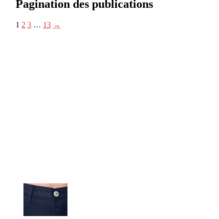
Pagination des publications
1
2
3
…
13
→
CitizenPost est un magazine qui décrypte les nouvelles tendances de
consommation en matière d’alimentation, de beauté ou encore
d’environnement. Retrouvez chaque jour des informations de qualité
afin de vous aider à vous repérer dans le vaste monde de la
consommation et faire de vous des citoyens éclairés.
Ne ratez pas :