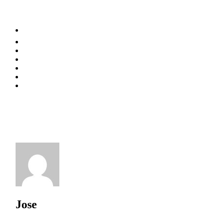
⚡️ Tendances
Alimentation
Bien-être
Chez soi
Conso
Planète
Techno
Menu
Jose