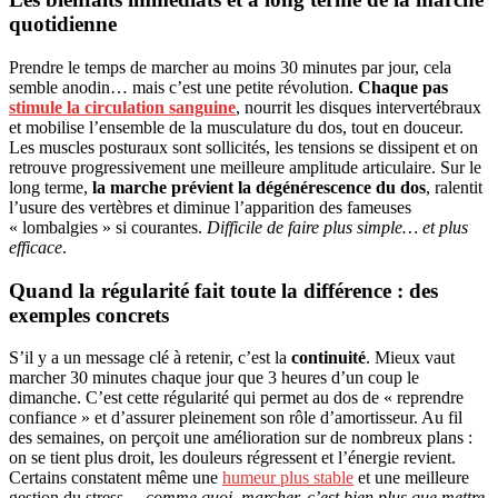
quotidienne
Prendre le temps de marcher au moins 30 minutes par jour, cela
semble anodin… mais c’est une petite révolution.
Chaque pas
stimule la circulation sanguine
, nourrit les disques intervertébraux
et mobilise l’ensemble de la musculature du dos, tout en douceur.
Les muscles posturaux sont sollicités, les tensions se dissipent et on
retrouve progressivement une meilleure amplitude articulaire. Sur le
long terme,
la marche prévient la dégénérescence du dos
, ralentit
l’usure des vertèbres et diminue l’apparition des fameuses
« lombalgies » si courantes.
Difficile de faire plus simple… et plus
efficace
.
Quand la régularité fait toute la différence : des
exemples concrets
S’il y a un message clé à retenir, c’est la
continuité
. Mieux vaut
marcher 30 minutes chaque jour que 3 heures d’un coup le
dimanche. C’est cette régularité qui permet au dos de « reprendre
confiance » et d’assurer pleinement son rôle d’amortisseur. Au fil
des semaines, on perçoit une amélioration sur de nombreux plans :
on se tient plus droit, les douleurs régressent et l’énergie revient.
Certains constatent même une
humeur plus stable
et une meilleure
gestion du stress…
comme quoi, marcher, c’est bien plus que mettre