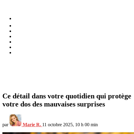
⚡️ Tendances
Alimentation
Bien-être
Chez soi
Conso
Planète
Techno
Menu
Ce détail dans votre quotidien qui protège
votre dos des mauvaises surprises
par
Marie R.
11 octobre 2025, 10 h 00 min