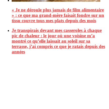
« Je ne déroule plus jamais de film alimentaire
» : ce que ma grand-mère faisait fondre sur un
tissu couvre tous mes plats depuis des mois
Je transpirais devant mes casseroles à chaque
pic de chaleur : le jour où une voisine m’a
montré ce qu’elle laissait au soleil sur sa
terrasse, j’ai compris ce que je ratais depuis des
années
CitizenPost est un magazine qui décrypte les nouvelles tendances de
consommation en matière d’alimentation, de beauté ou encore
d’environnement. Retrouvez chaque jour des informations de qualité
afin de vous aider à vous repérer dans le vaste monde de la