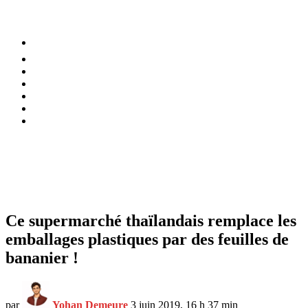
⚡️ Tendances
Alimentation
Bien-être
Chez soi
Conso
Planète
Techno
Menu
Ce supermarché thaïlandais remplace les
emballages plastiques par des feuilles de
bananier !
par
Yohan Demeure
3 juin 2019, 16 h 37 min