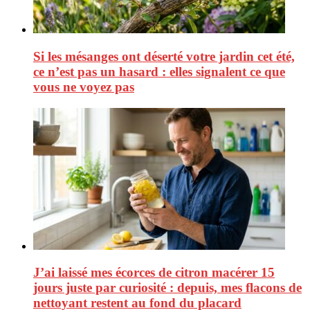
Si les mésanges ont déserté votre jardin cet été,
ce n’est pas un hasard : elles signalent ce que
vous ne voyez pas
J’ai laissé mes écorces de citron macérer 15
jours juste par curiosité : depuis, mes flacons de
nettoyant restent au fond du placard