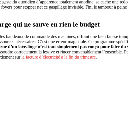
e geste du quotidien d’apparence totalement anodine, se cache une redou
oyers pour stopper net ce gaspillage invisible. Fini le tambour à peine r
arge qui ne sauve en rien le budget
les bandeaux de commande des machines, offrant une bien fausse tranquil
ources nécessaires. C’est une erreur magistrale. Ce programme spécifique
rne d’un lave-linge n’est tout simplement pas conçu pour faire d
soudre correctement la lessive et rincer convenablement l’ensemble. Par
urdement sur
la facture d’électricité à la fin du trimestre
.