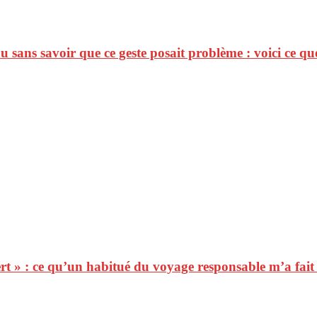
 sans savoir que ce geste posait problème : voici ce que
ert » : ce qu’un habitué du voyage responsable m’a fai