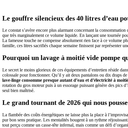
Le gouffre silencieux des 40 litres d’eau p
Le constat s’avère encore plus alarmant concernant la consommation 
que très marginalement ce volume liquide. En lançant une tournée pour
La fameuse touche ne compense absolument rien face à ce volume pharaon
famille, ces litres sacrifiés chaque semaine finissent par représenter un
Pourquoi un lavage à moitié vide pompe qua
Le secret le moins glorieux de ces équipements d’entretien réside dans
colossale pour fonctionner. Qu’il y ait deux pantalons ou dix draps de b
lave-linge consomme presque autant d’eau et d’électricité à moitié
rotation du gros moteur puis à un essorage puissant génère des pics d
seul bien maîtrisé.
Le grand tournant de 2026 qui nous pousse
La flambée des coûts énergétiques ne laisse plus la place à l’improvis
pur bon sens pratique. Les mentalités bougent à un rythme réjouissant.
tout perçu comme un casse-tête infernal, mais comme un défi d’organis