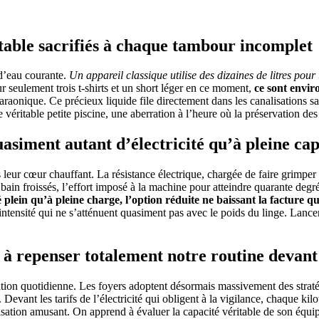
otable sacrifiés à chaque tambour incomplet
d’eau courante.
Un appareil classique utilise des dizaines de litres pou
 seulement trois t-shirts et un short léger en ce moment,
ce sont envir
ique. Ce précieux liquide file directement dans les canalisations sans 
e véritable petite piscine, une aberration à l’heure où la préservation des
siment autant d’électricité qu’à pleine cap
 leur cœur chauffant. La résistance électrique, chargée de faire grimpe
ain froissés, l’effort imposé à la machine pour atteindre quarante degrés
 plein qu’à pleine charge, l’option réduite ne baissant la facture q
’intensité qui ne s’atténuent quasiment pas avec le poids du linge. Lan
 à repenser totalement notre routine devant
ation quotidienne. Les foyers adoptent désormais massivement des stratégi
 Devant les tarifs de l’électricité qui obligent à la vigilance, chaque 
ation amusant. On apprend à évaluer la capacité véritable de son équip