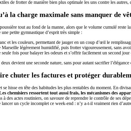
les de frotter de manière bien plus optimale les uns contre les autres, d
squ’à la charge maximale sans manquer de v
de poussière tout au fond de la manne, alors que le volume cumulé reste 
une petite gymnastique d’esprit très simple :
blanc et les couleurs, permettant de jauger en un coup d’œil le remplissag
e Marseille légèrement humidifié, puis frotter vigoureusement, sans avoir
eule fois pour balayer les odeurs et s’offrir facilement un second jour de
 deux devient une seconde nature, sans pour autant sacrifier l’élégance 
re chuter les factures et protéger durablem
 se hisse en tête des habitudes les plus rentables du moment. En divis
Les chemisiers ressortent tout aussi frais, les mécanismes des appa
s à des actes routiniers, on savoure de reprendre le contrôle de ses dép
e lancer un cycle incomplet ce week-end : n’y a-t-il vraiment rien d’au