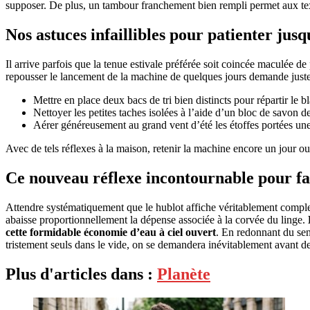
supposer. De plus, un tambour franchement bien rempli permet aux texti
Nos astuces infaillibles pour patienter ju
Il arrive parfois que la tenue estivale préférée soit coincée maculée 
repousser le lancement de la machine de quelques jours demande juste 
Mettre en place deux bacs de tri bien distincts pour répartir le 
Nettoyer les petites taches isolées à l’aide d’un bloc de savon d
Aérer généreusement au grand vent d’été les étoffes portées une s
Avec de tels réflexes à la maison, retenir la machine encore un jour ou
Ce nouveau réflexe incontournable pour fai
Attendre systématiquement que le hublot affiche véritablement complet
abaisse proportionnellement la dépense associée à la corvée du linge.
cette formidable économie d’eau à ciel ouvert
. En redonnant du sen
tristement seuls dans le vide, on se demandera inévitablement avant d
Plus d'articles dans :
Planète