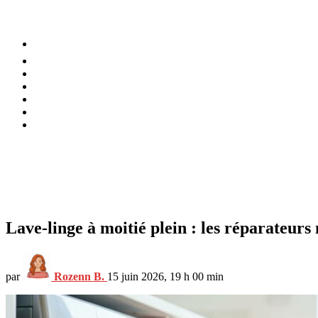
⚡️ Tendances
Alimentation
Bien-être
Chez soi
Conso
Planète
Techno
Menu
Lave-linge à moitié plein : les réparateu
par
Rozenn B.
15 juin 2026, 19 h 00 min