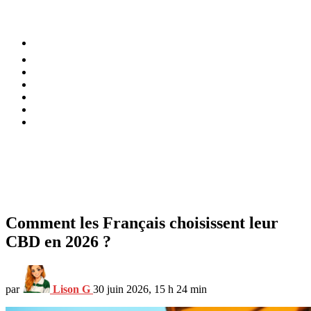
⚡️ Tendances
Alimentation
Bien-être
Chez soi
Conso
Planète
Techno
Menu
Comment les Français choisissent leur
CBD en 2026 ?
par
Lison G
30 juin 2026, 15 h 24 min