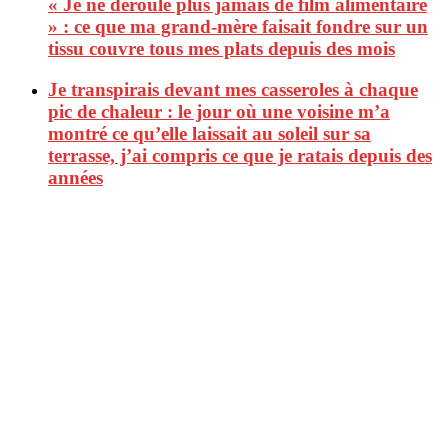
« Je ne déroule plus jamais de film alimentaire
» : ce que ma grand-mère faisait fondre sur un
tissu couvre tous mes plats depuis des mois
Je transpirais devant mes casseroles à chaque
pic de chaleur : le jour où une voisine m’a
montré ce qu’elle laissait au soleil sur sa
terrasse, j’ai compris ce que je ratais depuis des
années
CitizenPost est un magazine qui décrypte les nouvelles tendances de
consommation en matière d’alimentation, de beauté ou encore
d’environnement. Retrouvez chaque jour des informations de qualité
afin de vous aider à vous repérer dans le vaste monde de la
consommation et faire de vous des citoyens éclairés.