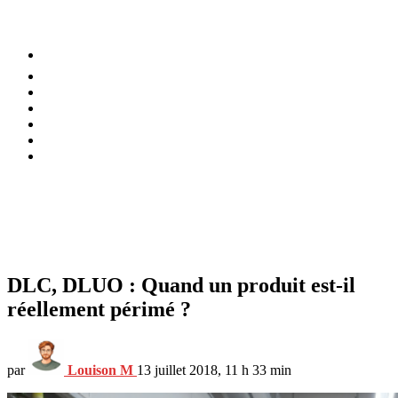
⚡️ Tendances
Alimentation
Bien-être
Chez soi
Conso
Planète
Techno
Menu
DLC, DLUO : Quand un produit est-il
réellement périmé ?
par
Louison M
13 juillet 2018, 11 h 33 min