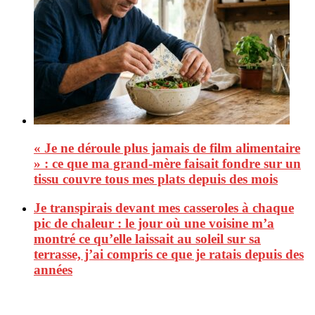
« Je ne déroule plus jamais de film alimentaire
» : ce que ma grand-mère faisait fondre sur un
tissu couvre tous mes plats depuis des mois
Je transpirais devant mes casseroles à chaque
pic de chaleur : le jour où une voisine m’a
montré ce qu’elle laissait au soleil sur sa
terrasse, j’ai compris ce que je ratais depuis des
années