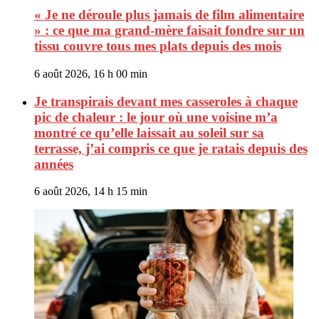
« Je ne déroule plus jamais de film alimentaire
» : ce que ma grand-mère faisait fondre sur un
tissu couvre tous mes plats depuis des mois
6 août 2026, 16 h 00 min
Je transpirais devant mes casseroles à chaque
pic de chaleur : le jour où une voisine m’a
montré ce qu’elle laissait au soleil sur sa
terrasse, j’ai compris ce que je ratais depuis des
années
6 août 2026, 14 h 15 min