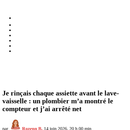
⚡️ Tendances
Alimentation
Bien-être
Chez soi
Conso
Planète
Techno
Menu
Je rinçais chaque assiette avant le lave-
vaisselle : un plombier m’a montré le
compteur et j’ai arrêté net
par
Rozenn B.
14 juin 2026, 20 h 00 min