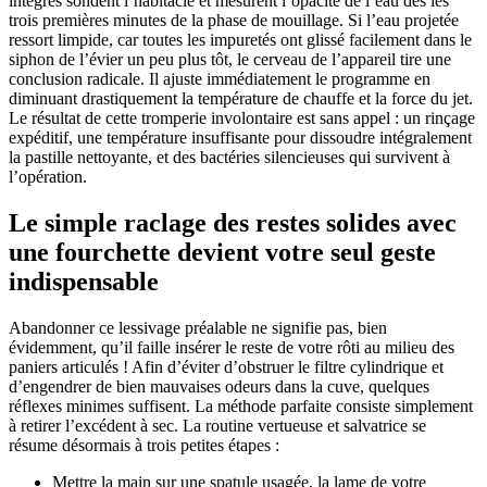
intégrés sondent l’habitacle et mesurent l’opacité de l’eau dès les
trois premières minutes de la phase de mouillage. Si l’eau projetée
ressort limpide, car toutes les impuretés ont glissé facilement dans le
siphon de l’évier un peu plus tôt, le cerveau de l’appareil tire une
conclusion radicale. Il ajuste immédiatement le programme en
diminuant drastiquement la température de chauffe et la force du jet.
Le résultat de cette tromperie involontaire est sans appel : un rinçage
expéditif, une température insuffisante pour dissoudre intégralement
la pastille nettoyante, et des bactéries silencieuses qui survivent à
l’opération.
Le simple raclage des restes solides avec
une fourchette devient votre seul geste
indispensable
Abandonner ce lessivage préalable ne signifie pas, bien
évidemment, qu’il faille insérer le reste de votre rôti au milieu des
paniers articulés ! Afin d’éviter d’obstruer le filtre cylindrique et
d’engendrer de bien mauvaises odeurs dans la cuve, quelques
réflexes minimes suffisent. La méthode parfaite consiste simplement
à retirer l’excédent à sec. La routine vertueuse et salvatrice se
résume désormais à trois petites étapes :
Mettre la main sur une spatule usagée, la lame de votre