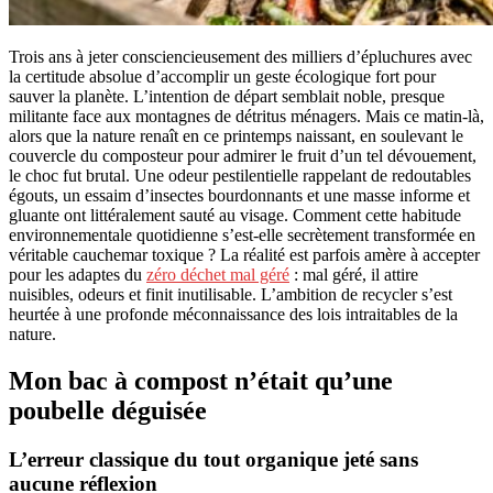
Trois ans à jeter consciencieusement des milliers d’épluchures avec
la certitude absolue d’accomplir un geste écologique fort pour
sauver la planète. L’intention de départ semblait noble, presque
militante face aux montagnes de détritus ménagers. Mais ce matin-là,
alors que la nature renaît en ce printemps naissant, en soulevant le
couvercle du composteur pour admirer le fruit d’un tel dévouement,
le choc fut brutal. Une odeur pestilentielle rappelant de redoutables
égouts, un essaim d’insectes bourdonnants et une masse informe et
gluante ont littéralement sauté au visage. Comment cette habitude
environnementale quotidienne s’est-elle secrètement transformée en
véritable cauchemar toxique ? La réalité est parfois amère à accepter
pour les adaptes du
zéro déchet mal géré
: mal géré, il attire
nuisibles, odeurs et finit inutilisable. L’ambition de recycler s’est
heurtée à une profonde méconnaissance des lois intraitables de la
nature.
Mon bac à compost n’était qu’une
poubelle déguisée
L’erreur classique du tout organique jeté sans
aucune réflexion