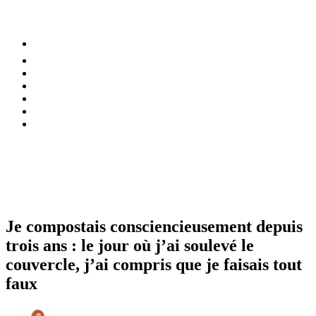
⚡️ Tendances
Alimentation
Bien-être
Chez soi
Conso
Planète
Techno
Menu
Je compostais consciencieusement depuis
trois ans : le jour où j’ai soulevé le
couvercle, j’ai compris que je faisais tout
faux