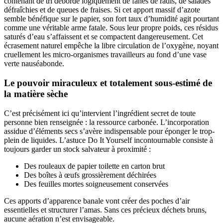
contenant de tri déborde logiquement de fanes de radis, de salades
défraîchies et de queues de fraises. Si cet apport massif d’azote
semble bénéfique sur le papier, son fort taux d’humidité agit pourtant
comme une véritable arme fatale. Sous leur propre poids, ces résidus
saturés d’eau s’affaissent et se compactent dangereusement. Cet
écrasement naturel empêche la libre circulation de l’oxygène, noyant
cruellement les micro-organismes travailleurs au fond d’une vase
verte nauséabonde.
Le pouvoir miraculeux et totalement sous-estimé de
la matière sèche
C’est précisément ici qu’intervient l’ingrédient secret de toute
personne bien renseignée : la ressource carbonée. L’incorporation
assidue d’éléments secs s’avère indispensable pour éponger le trop-
plein de liquides. L’astuce Do It Yourself incontournable consiste à
toujours garder un stock salvateur à proximité :
Des rouleaux de papier toilette en carton brut
Des boîtes à œufs grossièrement déchirées
Des feuilles mortes soigneusement conservées
Ces apports d’apparence banale vont créer des poches d’air
essentielles et structurer l’amas. Sans ces précieux déchets bruns,
aucune aération n’est envisageable.