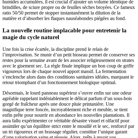
humides accumulées, il est crucial d’ajouter un volume identique de
brindilles, de sciure propre ou de feuilles sèches broyées. Ce fameux
ratio 50/50 permet de stopper instantanément la dilution de la
matière et d’absorber les flaques nauséabondes piégées au fond.
La nouvelle routine implacable pour entretenir la
magie du cycle naturel
Une fois la crise écartée, la discipline prend le relais de
l’improvisation. Se munir d’un petit bioseau permet de conserver ses
restes pour la semaine avant de les associer religieusement en strates
avec le gisement sec. La règle finale implique un bon coup de griffe
vigoureux lors de chaque nouvel apport massif. La fermentation
s’enclenche alors dans des conditions sanitaires idéales, marquant le
retour triomphant d’un fonctionnement biologique optimal.
Désormais, le lourd panneau supérieur s’ouvre enfin sur une odeur
agréable rappelant indéniablement le délicat parfum d’un sous-bois
gorgé de fraîcheur après une douce pluie printanière. Une
magnifique terre foncée, incroyablement riche et meuble, se tient
enfin prête pour nourrir en abondance les nouvelles plantations. Il
aura fallu expérimenter ce véritable désastre visuel et olfactif pour
assimiler qu’un équilibre strict entre le mouillé et le sec, renforcé par
un tri rigoureux et un brassage régulier, constitue l’unique garant
d’une valorisation saine et réussie. Alors, prêts à revoir vos