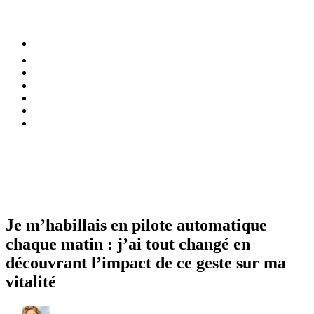
⚡️ Tendances
Alimentation
Bien-être
Chez soi
Conso
Planète
Techno
Menu
Je m’habillais en pilote automatique
chaque matin : j’ai tout changé en
découvrant l’impact de ce geste sur ma
vitalité