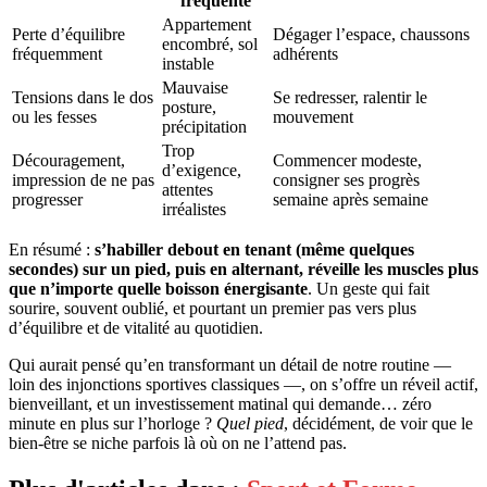
fréquente
Appartement
Perte d’équilibre
Dégager l’espace, chaussons
encombré, sol
fréquemment
adhérents
instable
Mauvaise
Tensions dans le dos
Se redresser, ralentir le
posture,
ou les fesses
mouvement
précipitation
Trop
Découragement,
Commencer modeste,
d’exigence,
impression de ne pas
consigner ses progrès
attentes
progresser
semaine après semaine
irréalistes
En résumé :
s’habiller debout en tenant (même quelques
secondes) sur un pied, puis en alternant, réveille les muscles plus
que n’importe quelle boisson énergisante
. Un geste qui fait
sourire, souvent oublié, et pourtant un premier pas vers plus
d’équilibre et de vitalité au quotidien.
Qui aurait pensé qu’en transformant un détail de notre routine —
loin des injonctions sportives classiques —, on s’offre un réveil actif,
bienveillant, et un investissement matinal qui demande… zéro
minute en plus sur l’horloge ?
Quel pied
, décidément, de voir que le
bien-être se niche parfois là où on ne l’attend pas.