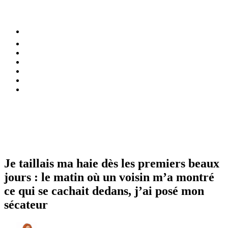
⚡️ Tendances
Alimentation
Bien-être
Chez soi
Conso
Planète
Techno
Menu
Je taillais ma haie dès les premiers beaux
jours : le matin où un voisin m’a montré
ce qui se cachait dedans, j’ai posé mon
sécateur