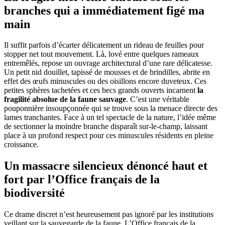
branches qui a immédiatement figé ma
main
Il suffit parfois d’écarter délicatement un rideau de feuilles pour
stopper net tout mouvement. Là, lové entre quelques rameaux
entremêlés, repose un ouvrage architectural d’une rare délicatesse.
Un petit nid douillet, tapissé de mousses et de brindilles, abrite en
effet des œufs minuscules ou des oisillons encore duveteux. Ces
petites sphères tachetées et ces becs grands ouverts incarnent
la
fragilité absolue de la faune sauvage
. C’est une véritable
pouponnière insoupçonnée qui se trouve sous la menace directe des
lames tranchantes. Face à un tel spectacle de la nature, l’idée même
de sectionner la moindre branche disparaît sur-le-champ, laissant
place à un profond respect pour ces minuscules résidents en pleine
croissance.
Un massacre silencieux dénoncé haut et
fort par l’Office français de la
biodiversité
Ce drame discret n’est heureusement pas ignoré par les institutions
veillant sur la sauvegarde de la faune. L’Office français de la