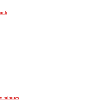
midi
ux minutes