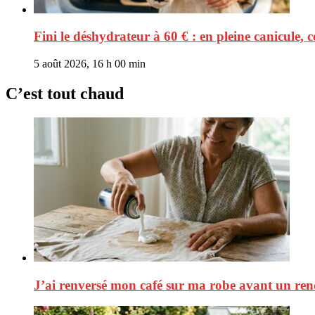
Fini le déshydrateur à 60 € : en pleine canicule,
5 août 2026, 16 h 00 min
C’est tout chaud
J’ai renversé mon café sur ma robe avant un rend