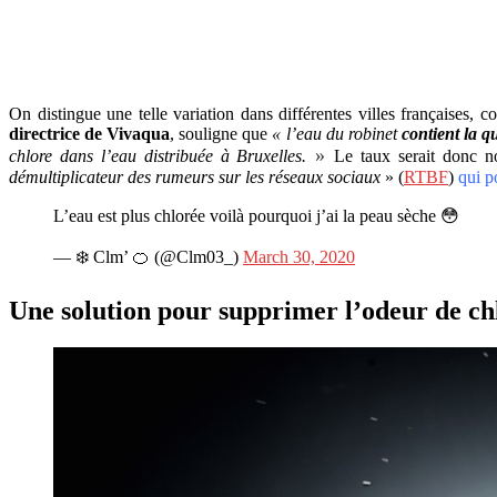
On distingue une telle variation dans différentes villes françaises
directrice de Vivaqua
, souligne que
« l’eau du robinet
contient la q
»
chlore dans l’eau distribuée à Bruxelles.
Le taux serait donc no
démultiplicateur des rumeurs sur les réseaux sociaux
» (
RTBF
)
qui p
L’eau est plus chlorée voilà pourquoi j’ai la peau sèche 😳
— ❄️ Clm’ 🍊 (@Clm03_)
March 30, 2020
Une solution pour supprimer l’odeur de ch