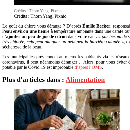
Crédits : Thorn Yang, Pixnio
Crédits : Thorn Yang, Pixnio
Le goût du chlore vous dérange ? D’après
Émilie Becker
, responsa
l’eau environ une heure
à température ambiante dans une carafe ouve
d’
ajouter un peu de jus de citron
dans votre eau :
« pas besoin de s
très chlorée, cela peut attaquer un petit peu la barrière cutanée »
, e
sécheresse de la peau.
Les municipalités préviennent au mieux les habitants via les réseaux
coronavirus, il peut néanmoins déranger… Alors, pour vous éviter d’
potable par le Covid-19 est improbable
d’après l’OMS
.
Plus d'articles dans :
Alimentation