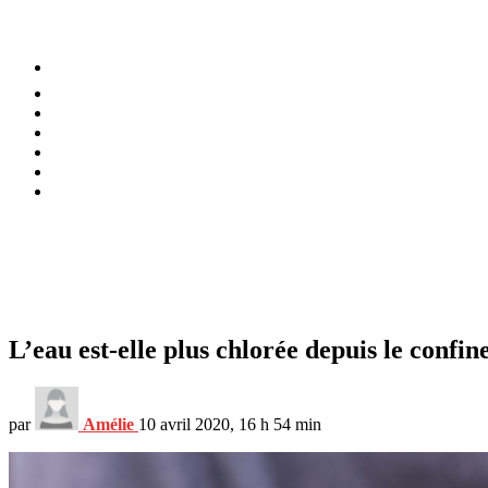
⚡️ Tendances
Alimentation
Bien-être
Chez soi
Conso
Planète
Techno
Menu
L’eau est-elle plus chlorée depuis le confi
par
Amélie
10 avril 2020, 16 h 54 min