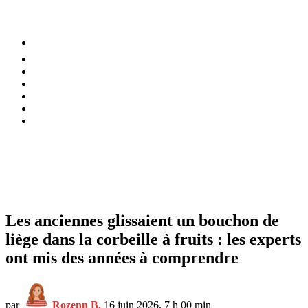
⚡️ Tendances
Alimentation
Bien-être
Chez soi
Conso
Planète
Techno
Menu
Les anciennes glissaient un bouchon de
liège dans la corbeille à fruits : les experts
ont mis des années à comprendre
par
Rozenn B.
16 juin 2026, 7 h 00 min