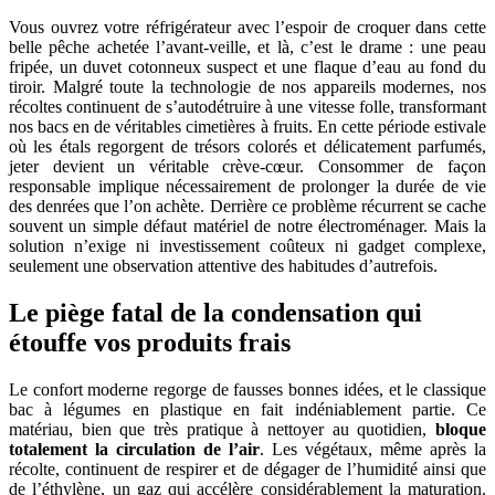
Vous ouvrez votre réfrigérateur avec l’espoir de croquer dans cette
belle pêche achetée l’avant-veille, et là, c’est le drame : une peau
fripée, un duvet cotonneux suspect et une flaque d’eau au fond du
tiroir. Malgré toute la technologie de nos appareils modernes, nos
récoltes continuent de s’autodétruire à une vitesse folle, transformant
nos bacs en de véritables cimetières à fruits. En cette période estivale
où les étals regorgent de trésors colorés et délicatement parfumés,
jeter devient un véritable crève-cœur. Consommer de façon
responsable implique nécessairement de prolonger la durée de vie
des denrées que l’on achète. Derrière ce problème récurrent se cache
souvent un simple défaut matériel de notre électroménager. Mais la
solution n’exige ni investissement coûteux ni gadget complexe,
seulement une observation attentive des habitudes d’autrefois.
Le piège fatal de la condensation qui
étouffe vos produits frais
Le confort moderne regorge de fausses bonnes idées, et le classique
bac à légumes en plastique en fait indéniablement partie. Ce
matériau, bien que très pratique à nettoyer au quotidien,
bloque
totalement la circulation de l’air
. Les végétaux, même après la
récolte, continuent de respirer et de dégager de l’humidité ainsi que
de l’éthylène, un gaz qui accélère considérablement la maturation.