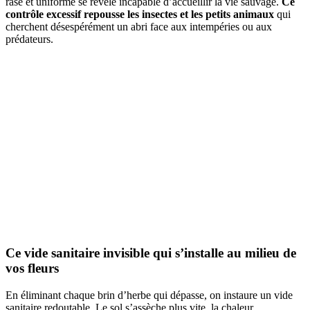
rase et uniforme se révèle incapable d’accueillir la vie sauvage.
Ce
contrôle excessif repousse les insectes et les petits animaux
qui
cherchent désespérément un abri face aux intempéries ou aux
prédateurs.
Ce vide sanitaire invisible qui s’installe au milieu de
vos fleurs
En éliminant chaque brin d’herbe qui dépasse, on instaure un vide
sanitaire redoutable. Le sol s’assèche plus vite, la chaleur