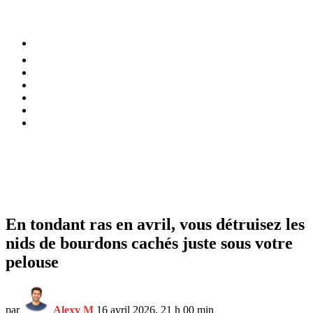
⚡️ Tendances
Alimentation
Bien-être
Chez soi
Conso
Planète
Techno
Menu
En tondant ras en avril, vous détruisez les
nids de bourdons cachés juste sous votre
pelouse
par
Alexy M
16 avril 2026, 21 h 00 min