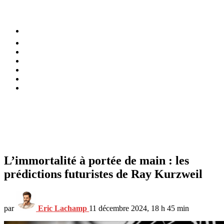
⚡️ Tendances
Alimentation
Bien-être
Chez soi
Conso
Planète
Techno
Menu
L’immortalité à portée de main : les
prédictions futuristes de Ray Kurzweil
par
Eric Lachamp
11 décembre 2024, 18 h 45 min