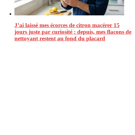
J’ai laissé mes écorces de citron macérer 15
jours juste par curiosité : depuis, mes flacons de
nettoyant restent au fond du placard
CitizenPost est un magazine qui décrypte les nouvelles tendances de
consommation en matière d’alimentation, de beauté ou encore
d’environnement. Retrouvez chaque jour des informations de qualité
afin de vous aider à vous repérer dans le vaste monde de la
consommation et faire de vous des citoyens éclairés.
Ne ratez pas :