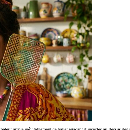
haleur arrive inévitablement ce ballet agaçant d’insectes au-dessus des as