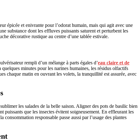
eur épicée et enivrante pour l’odorat humain, mais qui agit avec une
une substance dont les effluves puissants saturent et perturbent les
che décorative rustique au centre d’une tablée estivale.
lvérisateur rempli d’un mélange à parts égales d’
eau claire et de
en quelques minutes pour les narines humaines, les résidus olfactifs
es chaque matin en ouvrant les volets, la tranquillité est assurée, avec
ès
blimer les salades de la belle saison. Aligner des pots de basilic bien
t puissants que les insectes évitent soigneusement. En effleurant les
e la consommation responsable passe aussi par l’usage des plantes
ent