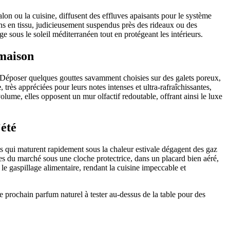
lon ou la cuisine, diffusent des effluves apaisants pour le système
ons en tissu, judicieusement suspendus près des rideaux ou des
ge sous le soleil méditerranéen tout en protégeant les intérieurs.
 maison
ie. Déposer quelques gouttes savamment choisies sur des galets poreux,
e
, très appréciées pour leurs notes intenses et ultra-rafraîchissantes,
olume, elles opposent un mur olfactif redoutable, offrant ainsi le luxe
’été
uits qui maturent rapidement sous la chaleur estivale dégagent des gaz
ltes du marché sous une cloche protectrice, dans un placard bien aéré,
 le gaspillage alimentaire, rendant la cuisine impeccable et
e prochain parfum naturel à tester au-dessus de la table pour des