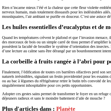
Rien n’incarne mieux l’été et la chaleur que cette fleur violette emblé
nerveux humain, mais totalement dissuasifs pour les indésirables ailés
moustiquaires, l’air ambiant se purifie en douceur. C’est une astuce dél
Les huiles essentielles d’eucalyptus et de 
Quand les températures crèvent le plafond et que l’invasion menace, il
des morceaux de bois ou un simple carré de tissu permet d’amplifier la
possèdent la faculté de brouiller le système d’orientation des insectes
d’une lecture au calme sans être dérangé par un bourdonnement intemp
La corbeille à fruits rangée à l’abri pour p
Finalement, l’édification de toutes ces barrières olfactives perd son se
naturels irrésistibles, signalant un festin providentiel pour les essai
ou au bac à légumes du réfrigérateur retire le butin très convoité de le
singulièrement inhospitalière pour ces petits opportunistes.
Adopter ces gestes sains permet de transformer le foyer en un refuge où
déjeuners radieux et sans le moindre battement d’aile de mouche ?
Plus d'articles dans :
Planète