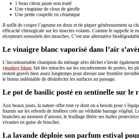
1 beau citron jaune non traité
Une vingtaine de clous de girofle
Une petite coupelle en céramique
Il suffit de couper l’agrume en deux et de piquer généreusement sa cha
efficacité chirurgicale sur les insectes volants. Comme le rappelle le m
récepteurs sensoriels des mouches. C’est une alternative biodégradable
Le vinaigre blanc vaporisé dans l’air s’av
L’incontournable champion du ménage zéro déchet s’invite également d
vinaigre blanc
fait des miracles sur les encadrements de portes, les pl
restent gravés bien assez longtemps pour dresser une frontière invisible
le bonus indéniable de désinfecter les surfaces au passage.
Le pot de basilic posté en sentinelle sur le
Aux beaux jours, la nature offre tout ce dont on a besoin pour s’équip
fournis sur les rebords de fenêtres crée un véritable barrage végétal.
branches au moment d’arroser, le feuillage libère ses huiles protectri
vivantes en guise de bouclier.
La lavande déploie son parfum estival pour