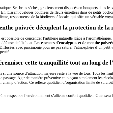
matique. Ses brins séchés, gracieusement disposés en bouquets dans le sa
. En glissant quelques poignées de fleurs émiettées dans de petits poch
icate, respectueuse de la biodiversité locale, qui offre un véritable voya
menthe poivrée décuplent la protection de la
 est possible de concentrer l’artillerie naturelle grâce à l’aromathérap
 défense de l’habitat. Les essences d’
eucalyptus et de menthe poivré
. Diffusées avec parcimonie pour ne pas saturer l’atmosphère d’un petit v
estif.
érenniser cette tranquillité tout au long de l
ns si une source d’attraction majeure reste à la vue de tous. Tous les fr
ms de passage. Agir de manière préventive en plaçant simplement les réco
ur champ d’action. Ce réflexe quotidien d’organisation limite de surcroît
 le respect de l’environnement s’allie au confort quotidien. Quel sera l