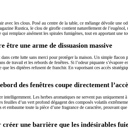
ir avec les clous. Posé au centre de la table, ce mélange dévoile une od
agazine Rustica, le clou de girofle contient naturellement de l’eugénol, 
 qui remplace aisément les spirales fumigènes, tout en apportant une tou
ère être une arme de dissuasion massive
ans cette lutte sans merci pour protéger la maison. Un simple flacon pu
ans de travail et les rebords de fenêtres. Si l’odeur piquante s’évapore 
 que les diptères refusent de franchir. En vaporisant ces accès stratégiqu
 rebord des fenêtres coupe directement l’acc
er intelligemment. Les herbes aromatiques ne servent pas uniquement à su
 Les feuilles d’un vert profond dégagent des composés volatils extrêmemen
ces et embaume toute la pièce d’une fragrance de caractère, prouvant qu
 créer une barrière que les indésirables fui