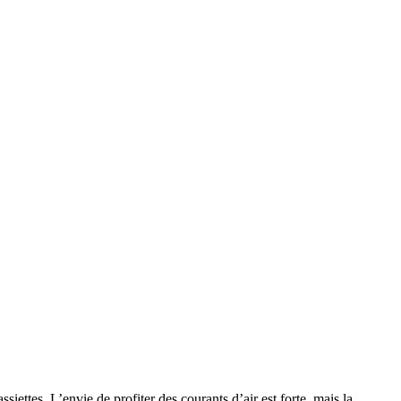
siettes. L’envie de profiter des courants d’air est forte, mais la