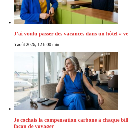
J’ai voulu passer des vacances dans un hôtel « v
5 août 2026, 12 h 00 min
Je cochais la compensation carbone à chaque bill
façon de voyager