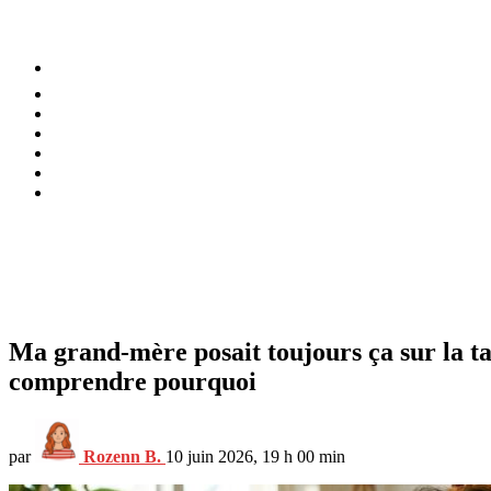
⚡️ Tendances
Alimentation
Bien-être
Chez soi
Conso
Planète
Techno
Menu
Ma grand-mère posait toujours ça sur la tab
comprendre pourquoi
par
Rozenn B.
10 juin 2026, 19 h 00 min