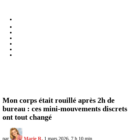
⚡️ Tendances
Alimentation
Bien-être
Chez soi
Conso
Planète
Techno
Menu
Mon corps était rouillé après 2h de
bureau : ces mini-mouvements discrets
ont tout changé
par
Marie R.
1 mars 2026, 7 h 10 min