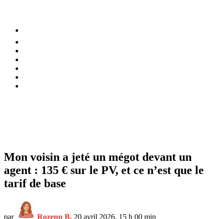
⚡️ Tendances
Alimentation
Bien-être
Chez soi
Conso
Planète
Techno
Menu
Mon voisin a jeté un mégot devant un
agent : 135 € sur le PV, et ce n’est que le
tarif de base
par
Rozenn B.
20 avril 2026, 15 h 00 min