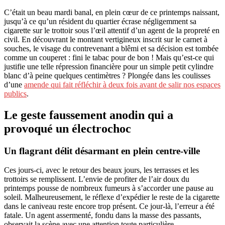
C’était un beau mardi banal, en plein cœur de ce printemps naissant,
jusqu’à ce qu’un résident du quartier écrase négligemment sa
cigarette sur le trottoir sous l’œil attentif d’un agent de la propreté en
civil. En découvrant le montant vertigineux inscrit sur le carnet à
souches, le visage du contrevenant a blêmi et sa décision est tombée
comme un couperet : fini le tabac pour de bon ! Mais qu’est-ce qui
justifie une telle répression financière pour un simple petit cylindre
blanc d’à peine quelques centimètres ? Plongée dans les coulisses
d’une
amende qui fait réfléchir à deux fois avant de salir nos espaces
publics
.
Le geste faussement anodin qui a
provoqué un électrochoc
Un flagrant délit désarmant en plein centre-ville
Ces jours-ci, avec le retour des beaux jours, les terrasses et les
trottoirs se remplissent. L’envie de profiter de l’air doux du
printemps pousse de nombreux fumeurs à s’accorder une pause au
soleil. Malheureusement, le réflexe d’expédier le reste de la cigarette
dans le caniveau reste encore trop présent. Ce jour-là, l’erreur a été
fatale. Un agent assermenté, fondu dans la masse des passants,
observait la scène avec une attention toute particulière.