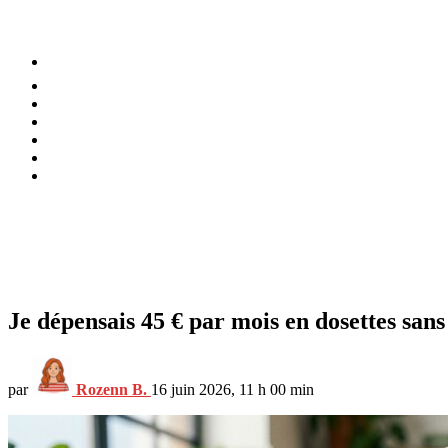
⚡️ Tendances
Alimentation
Bien-être
Chez soi
Conso
Planète
Techno
Menu
Je dépensais 45 € par mois en dosettes sans
par
Rozenn B.
16 juin 2026, 11 h 00 min