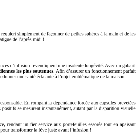
equiert simplement de façonner de petites sphères à la main et de les
atigue de l’après-midi !
ouces d’infusion revendiquent une insolente longévité. Avec un gabarit
idiennes les plus soutenues
. Afin d’assurer un fonctionnement parfait
redonner une santé éclatante à l’objet emblématique de la maison.
 responsable. En rompant la dépendance forcée aux capsules brevetées
 positifs se mesurent instantanément, autant par la disparition visuelle
e, rendant un fier service aux portefeuilles essorés tout en apaisant
our transformer la fève juste avant l’infusion !