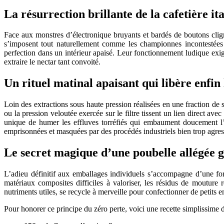
La résurrection brillante de la cafetière ita
Face aux monstres d’électronique bruyants et bardés de boutons clig
s’imposent tout naturellement comme les championnes incontestées 
perfection dans un intérieur apaisé. Leur fonctionnement ludique exi
extraire le nectar tant convoité.
Un rituel matinal apaisant qui libère enfin
Loin des extractions sous haute pression réalisées en une fraction de 
ou la pression veloutée exercée sur le filtre tissent un lien direct av
unique de humer les effluves torréfiés qui embaument doucement l’es
emprisonnées et masquées par des procédés industriels bien trop agress
Le secret magique d’une poubelle allégée 
L’adieu définitif aux emballages individuels s’accompagne d’une formi
matériaux composites difficiles à valoriser, les résidus de mouture 
nutriments utiles, se recycle à merveille pour confectionner de petits en
Pour honorer ce principe du zéro perte, voici une recette simplissime