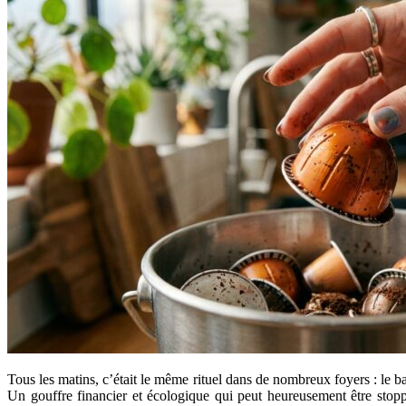
Tous les matins, c’était le même rituel dans de nombreux foyers : le 
Un gouffre financier et écologique qui peut heureusement être stop