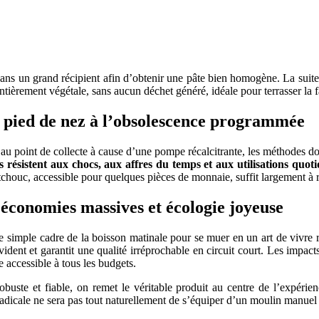
ns un grand récipient afin d’obtenir une pâte bien homogène. La suite r
ntièrement végétale, sans aucun déchet généré, idéale pour terrasser la f
u pied de nez à l’obsolescence programmée
au point de collecte à cause d’une pompe récalcitrante, les méthodes d
es résistent aux chocs, aux affres du temps et aux utilisations quot
chouc, accessible pour quelques pièces de monnaie, suffit largement à 
 économies massives et écologie joyeuse
le simple cadre de la boisson matinale pour se muer en un art de vivre
vident et garantit une qualité irréprochable en circuit court. Les impacts
 accessible à tous les budgets.
ste et fiable, on remet le véritable produit au centre de l’expérienc
dicale ne sera pas tout naturellement de s’équiper d’un moulin manuel p