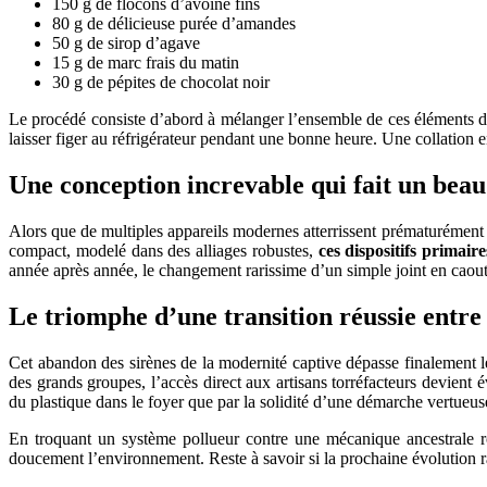
150 g de flocons d’avoine fins
80 g de délicieuse purée d’amandes
50 g de sirop d’agave
15 g de marc frais du matin
30 g de pépites de chocolat noir
Le procédé consiste d’abord à mélanger l’ensemble de ces éléments da
laisser figer au réfrigérateur pendant une bonne heure. Une collation e
Une conception increvable qui fait un bea
Alors que de multiples appareils modernes atterrissent prématurément 
compact, modelé dans des alliages robustes,
ces dispositifs primair
année après année, le changement rarissime d’un simple joint en caout
Le triomphe d’une transition réussie entre
Cet abandon des sirènes de la modernité captive dépasse finalement 
des grands groupes, l’accès direct aux artisans torréfacteurs devient é
du plastique dans le foyer que par la solidité d’une démarche vertueuse
En troquant un système pollueur contre une mécanique ancestrale robu
doucement l’environnement. Reste à savoir si la prochaine évolution ra