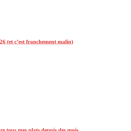
2026 (et c’est franchement malin)
vre tous mes plats depuis des mois