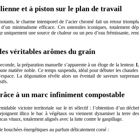
lienne et à piston sur le plan de travail
notants, le charme intemporel de l’acier chromé fait un retour triomph
d’un minimalisme efficace. Ces ustensiles iconiques, totalement dé
ge uniquement une source de chaleur ou un peu d’eau frémissante, rendan
 les véritables arômes du grain
seconde, la préparation manuelle s’apparente à un éloge de la lenteur.
L
ec une matière noble. Ce temps suspendu, idéal pour débuter les chaudes 
pace. La dégustation révèle alors un éventail de saveurs surprenantes
ifs.
grâce à un marc infiniment compostable
dable victoire territoriale sur le tri sélectif : l’obtention d’un déc
rejoignent illico le bac à végétaux ou viennent dynamiser la terre de
cas vitaux, totalement alignés avec la lutte contre le gaspillage.
 de bouchées énergétiques au parfum délicatement corsé :