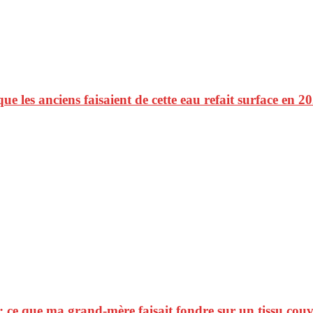
que les anciens faisaient de cette eau refait surface en 
 : ce que ma grand-mère faisait fondre sur un tissu cou