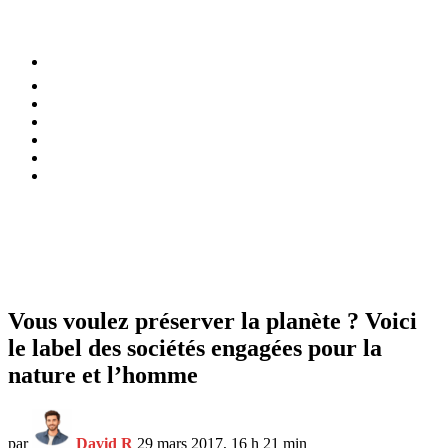
⚡️ Tendances
Alimentation
Bien-être
Chez soi
Conso
Planète
Techno
Menu
Vous voulez préserver la planète ? Voici
le label des sociétés engagées pour la
nature et l’homme
par
David R
29 mars 2017, 16 h 21 min