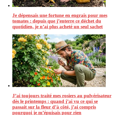
Je dépensais une fortune en engrais pour mes
tomates : depuis que j’enterre ce déchet du
quotidien, je n’ai plus acheté un seul sachet
J’ai toujours traité mes rosiers au pulvérisateur
dès le printemps : quand j’ai vu ce qui se
passait sur la fleur d’à côté, j’ai compris
pourquoi je m’épuisais pour rien