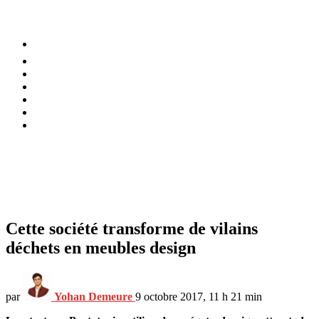
⚡️ Tendances
Alimentation
Bien-être
Chez soi
Conso
Planète
Techno
Menu
Cette société transforme de vilains
déchets en meubles design
par
Yohan Demeure
9 octobre 2017, 11 h 21 min