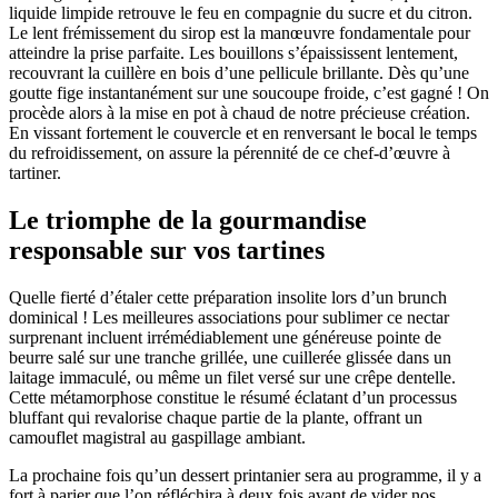
liquide limpide retrouve le feu en compagnie du sucre et du citron.
Le lent frémissement du sirop est la manœuvre fondamentale pour
atteindre la prise parfaite. Les bouillons s’épaississent lentement,
recouvrant la cuillère en bois d’une pellicule brillante. Dès qu’une
goutte fige instantanément sur une soucoupe froide, c’est gagné ! On
procède alors à la mise en pot à chaud de notre précieuse création.
En vissant fortement le couvercle et en renversant le bocal le temps
du refroidissement, on assure la pérennité de ce chef-d’œuvre à
tartiner.
Le triomphe de la gourmandise
responsable sur vos tartines
Quelle fierté d’étaler cette préparation insolite lors d’un brunch
dominical ! Les meilleures associations pour sublimer ce nectar
surprenant incluent irrémédiablement une généreuse pointe de
beurre salé sur une tranche grillée, une cuillerée glissée dans un
laitage immaculé, ou même un filet versé sur une crêpe dentelle.
Cette métamorphose constitue le résumé éclatant d’un processus
bluffant qui revalorise chaque partie de la plante, offrant un
camouflet magistral au gaspillage ambiant.
La prochaine fois qu’un dessert printanier sera au programme, il y a
fort à parier que l’on réfléchira à deux fois avant de vider nos