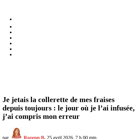
⚡️ Tendances
Alimentation
Bien-être
Chez soi
Conso
Planète
Techno
Menu
Je jetais la collerette de mes fraises
depuis toujours : le jour où je l’ai infusée,
j’ai compris mon erreur
par
Rozenn B.
25 avril 2026, 7 h 00 min