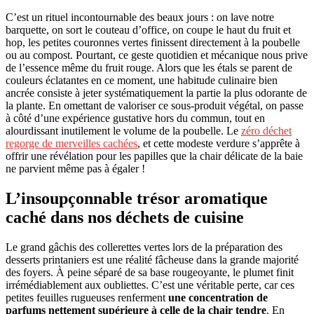
C’est un rituel incontournable des beaux jours : on lave notre
barquette, on sort le couteau d’office, on coupe le haut du fruit et
hop, les petites couronnes vertes finissent directement à la poubelle
ou au compost. Pourtant, ce geste quotidien et mécanique nous prive
de l’essence même du fruit rouge. Alors que les étals se parent de
couleurs éclatantes en ce moment, une habitude culinaire bien
ancrée consiste à jeter systématiquement la partie la plus odorante de
la plante. En omettant de valoriser ce sous-produit végétal, on passe
à côté d’une expérience gustative hors du commun, tout en
alourdissant inutilement le volume de la poubelle. Le
zéro déchet
regorge de merveilles cachées
, et cette modeste verdure s’apprête à
offrir une révélation pour les papilles que la chair délicate de la baie
ne parvient même pas à égaler !
L’insoupçonnable trésor aromatique
caché dans nos déchets de cuisine
Le grand gâchis des collerettes vertes lors de la préparation des
desserts printaniers est une réalité fâcheuse dans la grande majorité
des foyers. À peine séparé de sa base rougeoyante, le plumet finit
irrémédiablement aux oubliettes. C’est une véritable perte, car ces
petites feuilles rugueuses renferment
une concentration de
parfums nettement supérieure à celle de la chair tendre
. En