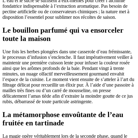
L’eau et le sucre se suffisent à eux-mêmes pour créer l’alchimie
fondatrice indispensable à l’extraction aromatique. Pas besoin de
pectine artificielle ou de conservateurs chimiques ; la nature met à
disposition l’essentiel pour sublimer nos récoltes de saison.
Le bouillon parfumé qui va ensorceler
toute la maison
Une fois les herbes plongées dans une casserole d’eau frémissante,
le processus d’infusion s’enclenche. Il faut impérativement veiller à
maintenir une première cuisson lente pour infuser la couleur rosée
ainsi que les arômes profonds de la baie. Pendant vingt à trente
minutes, un nuage olfactif merveilleusement gourmand envahit
l’espace de la cuisine. Le moment vient ensuite de s’atteler à l’art du
filtrage délicat pour recueillir un élixir pur. À l’aide d’une passoire à
mailles très fines ou d’un carré de mousseline, on presse
délicatement l’amas tiède afin d’extraire la moindre goutte de ce jus
rubis, débarrassé de toute particule astringente.
La métamorphose envoûtante de l’eau
fruitée en tartinade
La magie opère véritablement lors de la seconde phase, quand le