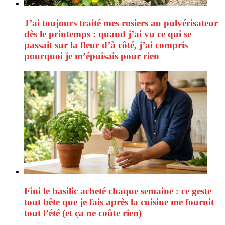
J’ai toujours traité mes rosiers au pulvérisateur
dès le printemps : quand j’ai vu ce qui se
passait sur la fleur d’à côté, j’ai compris
pourquoi je m’épuisais pour rien
Fini le basilic acheté chaque semaine : ce geste
tout bête que je fais après la cuisine me fournit
tout l’été (et ça ne coûte rien)