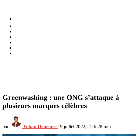
⚡️ Tendances
Alimentation
Bien-être
Chez soi
Conso
Planète
Techno
Menu
Greenwashing : une ONG s’attaque à
plusieurs marques célèbres
par
Yohan Demeure
19 juillet 2022, 15 h 28 min