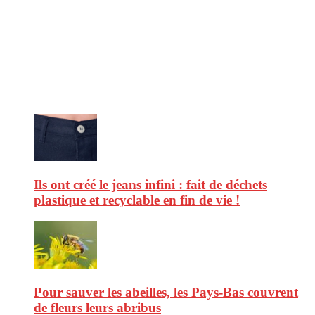
CitizenPost est un magazine qui décrypte les nouvelles tendances de
consommation en matière d’alimentation, de beauté ou encore
d’environnement. Retrouvez chaque jour des informations de qualité
afin de vous aider à vous repérer dans le vaste monde de la
consommation et faire de vous des citoyens éclairés.
Ne ratez pas :
Ils ont créé le jeans infini : fait de déchets
plastique et recyclable en fin de vie !
Pour sauver les abeilles, les Pays-Bas couvrent
de fleurs leurs abribus