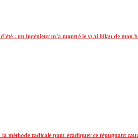
s d’été : un ingénieur m’a montré le vrai bilan de mon b
: la méthode radicale pour éradiquer ce répugnant ca