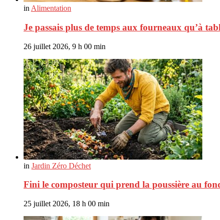
in
Alimentation
Je passais plus de temps aux fourneaux qu’à tabl
26 juillet 2026, 9 h 00 min
in
Jardin Zéro Déchet
Fini le composteur qui prend la poussière au fon
25 juillet 2026, 18 h 00 min