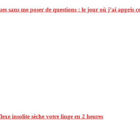
ques sans me poser de questions : le jour où j’ai appris c
lexe insolite sèche votre linge en 2 heures