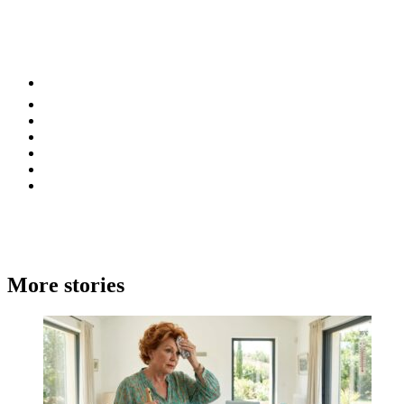
⚡️ Tendances
Alimentation
Bien-être
Chez soi
Conso
Planète
Techno
Menu
More stories