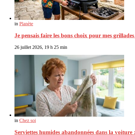
in
Planète
Je pensais faire les bons choix pour mes grillade
26 juillet 2026, 19 h 25 min
in
Chez soi
Serviettes humides abandonnées dans la voiture 