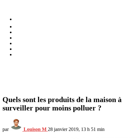
⚡️ Tendances
Alimentation
Bien-être
Chez soi
Conso
Planète
Techno
Menu
Quels sont les produits de la maison à
surveiller pour moins polluer ?
par
Louison M
28 janvier 2019, 13 h 51 min