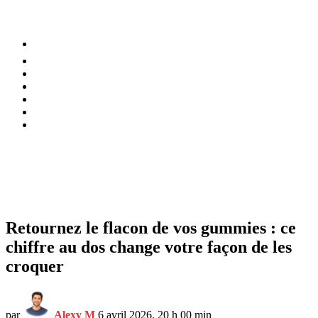
⚡️ Tendances
Alimentation
Bien-être
Chez soi
Conso
Planète
Techno
Menu
Retournez le flacon de vos gummies : ce
chiffre au dos change votre façon de les
croquer
par
Alexy M
6 avril 2026, 20 h 00 min