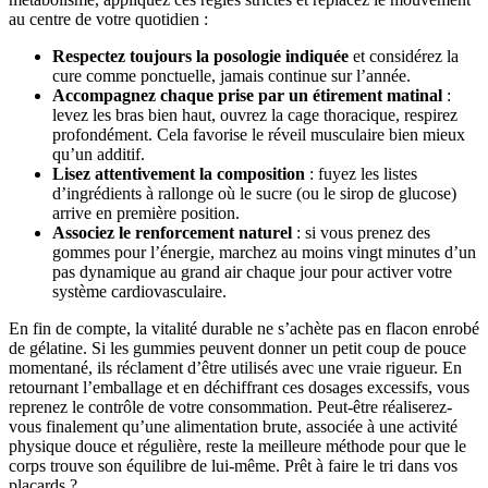
au centre de votre quotidien :
Respectez toujours la posologie indiquée
et considérez la
cure comme ponctuelle, jamais continue sur l’année.
Accompagnez chaque prise par un étirement matinal
:
levez les bras bien haut, ouvrez la cage thoracique, respirez
profondément. Cela favorise le réveil musculaire bien mieux
qu’un additif.
Lisez attentivement la composition
: fuyez les listes
d’ingrédients à rallonge où le sucre (ou le sirop de glucose)
arrive en première position.
Associez le renforcement naturel
: si vous prenez des
gommes pour l’énergie, marchez au moins vingt minutes d’un
pas dynamique au grand air chaque jour pour activer votre
système cardiovasculaire.
En fin de compte, la vitalité durable ne s’achète pas en flacon enrobé
de gélatine. Si les gummies peuvent donner un petit coup de pouce
momentané, ils réclament d’être utilisés avec une vraie rigueur. En
retournant l’emballage et en déchiffrant ces dosages excessifs, vous
reprenez le contrôle de votre consommation. Peut-être réaliserez-
vous finalement qu’une alimentation brute, associée à une activité
physique douce et régulière, reste la meilleure méthode pour que le
corps trouve son équilibre de lui-même. Prêt à faire le tri dans vos
placards ?