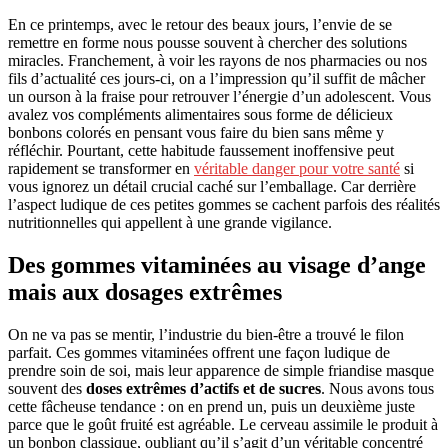
En ce printemps, avec le retour des beaux jours, l’envie de se
remettre en forme nous pousse souvent à chercher des solutions
miracles. Franchement, à voir les rayons de nos pharmacies ou nos
fils d’actualité ces jours-ci, on a l’impression qu’il suffit de mâcher
un ourson à la fraise pour retrouver l’énergie d’un adolescent. Vous
avalez vos compléments alimentaires sous forme de délicieux
bonbons colorés en pensant vous faire du bien sans même y
réfléchir. Pourtant, cette habitude faussement inoffensive peut
rapidement se transformer en
véritable danger pour votre santé
si
vous ignorez un détail crucial caché sur l’emballage. Car derrière
l’aspect ludique de ces petites gommes se cachent parfois des réalités
nutritionnelles qui appellent à une grande vigilance.
Des gommes vitaminées au visage d’ange
mais aux dosages extrêmes
On ne va pas se mentir, l’industrie du bien-être a trouvé le filon
parfait. Ces gommes vitaminées offrent une façon ludique de
prendre soin de soi, mais leur apparence de simple friandise masque
souvent des
doses extrêmes d’actifs et de sucres
. Nous avons tous
cette fâcheuse tendance : on en prend un, puis un deuxième juste
parce que le goût fruité est agréable. Le cerveau assimile le produit à
un bonbon classique, oubliant qu’il s’agit d’un véritable concentré