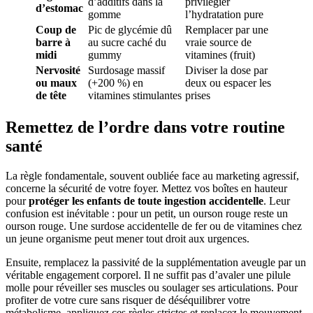
d’additifs dans la
privilégier
d’estomac
gomme
l’hydratation pure
Coup de
Pic de glycémie dû
Remplacer par une
barre à
au sucre caché du
vraie source de
midi
gummy
vitamines (fruit)
Nervosité
Surdosage massif
Diviser la dose par
ou maux
(+200 %) en
deux ou espacer les
de tête
vitamines stimulantes
prises
Remettez de l’ordre dans votre routine
santé
La règle fondamentale, souvent oubliée face au marketing agressif,
concerne la sécurité de votre foyer. Mettez vos boîtes en hauteur
pour
protéger les enfants de toute ingestion accidentelle
. Leur
confusion est inévitable : pour un petit, un ourson rouge reste un
ourson rouge. Une surdose accidentelle de fer ou de vitamines chez
un jeune organisme peut mener tout droit aux urgences.
Ensuite, remplacez la passivité de la supplémentation aveugle par un
véritable engagement corporel. Il ne suffit pas d’avaler une pilule
molle pour réveiller ses muscles ou soulager ses articulations. Pour
profiter de votre cure sans risquer de déséquilibrer votre
métabolisme, appliquez ces règles strictes et replacez le mouvement