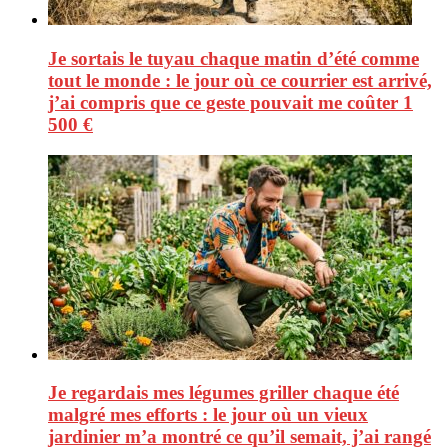
Je sortais le tuyau chaque matin d’été comme
tout le monde : le jour où ce courrier est arrivé,
j’ai compris que ce geste pouvait me coûter 1
500 €
Je regardais mes légumes griller chaque été
malgré mes efforts : le jour où un vieux
jardinier m’a montré ce qu’il semait, j’ai rangé