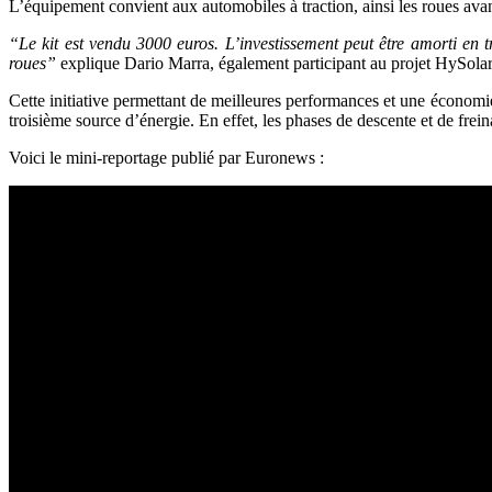
L’équipement convient aux automobiles à traction, ainsi les roues avan
“Le kit est vendu 3000 euros. L’investissement peut être amorti en t
roues”
explique Dario Marra, également participant au projet HySolar
Cette initiative permettant de meilleures performances et une économie
troisième source d’énergie. En effet, les phases de descente et de fre
Voici le mini-reportage publié par Euronews :