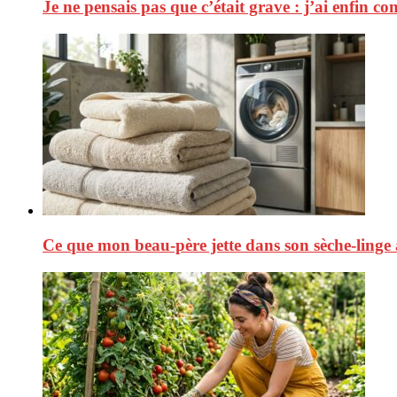
Je ne pensais pas que c’était grave : j’ai enfin co
Ce que mon beau-père jette dans son sèche-linge a