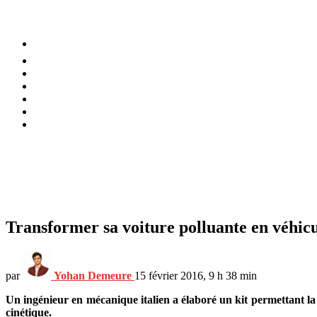
⚡️ Tendances
Alimentation
Bien-être
Chez soi
Conso
Planète
Techno
Menu
Transformer sa voiture polluante en véhicul
par
Yohan Demeure
15 février 2016, 9 h 38 min
Un ingénieur en mécanique italien a élaboré un kit permettant la m
cinétique.