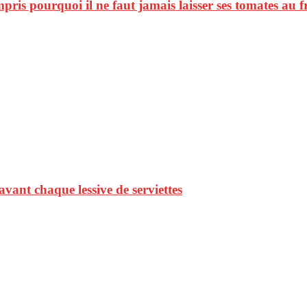
mpris pourquoi il ne faut jamais laisser ses tomates au fr
vant chaque lessive de serviettes