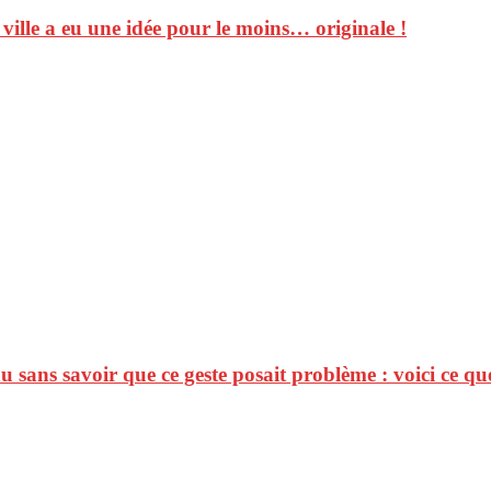
 ville a eu une idée pour le moins… originale !
 sans savoir que ce geste posait problème : voici ce que