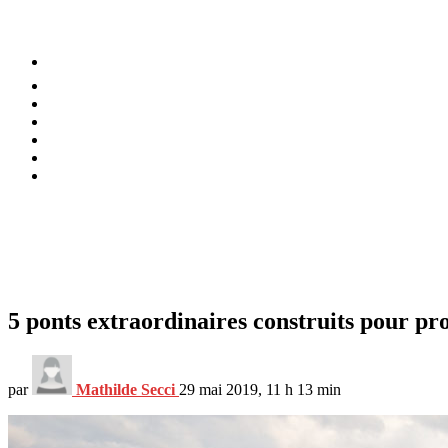
⚡️ Tendances
Alimentation
Bien-être
Chez soi
Conso
Planète
Techno
Menu
5 ponts extraordinaires construits pour pr
par
Mathilde Secci
29 mai 2019, 11 h 13 min