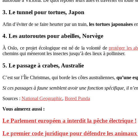
autoroute à Victoria. De quoi reposer leurs ailes et traverser en toute s
3. Le tunnel pour tortues, Japon
Afin d’éviter de se faire heurter par un train,
les tortues japonaises
em
4. Les autoroutes pour abeilles, Norvège
À Oslo, ce projet écologique est né de la volonté de
protéger les ab
chemins qui mèneront les insectes jusqu’à des lieux à polliniser.
5. Le passage à crabes, Australie
C’est sur l’Île Christmas, qui borde les côtes australiennes,
qu’une es
Si ces passages à faune semblent avoir une fonction spécifique, il n’
Sources :
National Geographic
,
Bored Panda
Vous aimerez aussi :
Le Parlement européen a interdit la pêche électrique !
Le premier code juridique pour défendre les animaux e