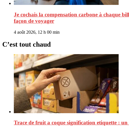
Je cochais la compensation carbone à chaque bill
façon de voyager
4 août 2026, 12 h 00 min
C’est tout chaud
Trace de fruit a coque signification etiquette : u