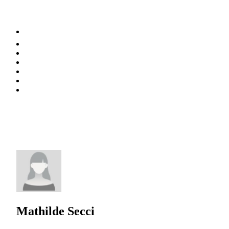
⚡️ Tendances
Alimentation
Bien-être
Chez soi
Conso
Planète
Techno
Menu
Mathilde Secci