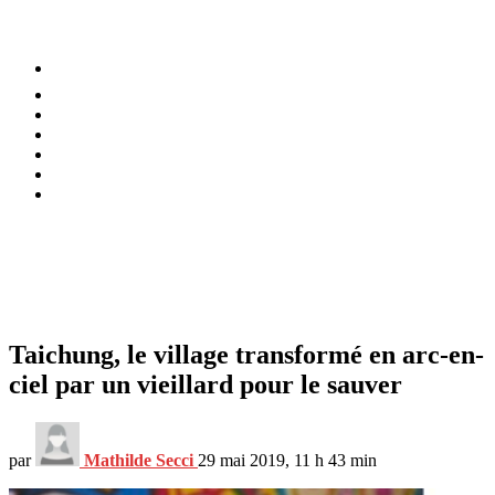
⚡️ Tendances
Alimentation
Bien-être
Chez soi
Conso
Planète
Techno
Menu
Taichung, le village transformé en arc-en-
ciel par un vieillard pour le sauver
par
Mathilde Secci
29 mai 2019, 11 h 43 min