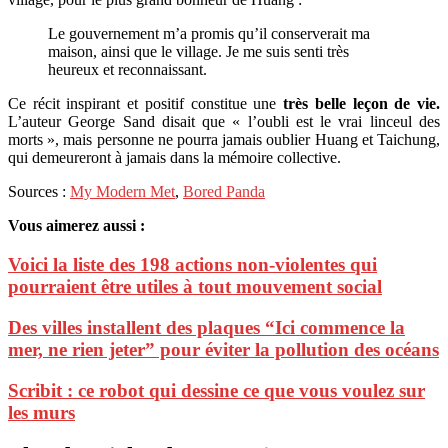
Le gouvernement m’a promis qu’il conserverait ma
maison, ainsi que le village. Je me suis senti très
heureux et reconnaissant.
Ce récit inspirant et positif constitue une
très belle leçon de vie.
L’auteur George Sand disait que « l’oubli est le vrai linceul des
morts », mais personne ne pourra jamais oublier Huang et Taichung,
qui demeureront à jamais dans la mémoire collective.
Sources :
My Modern Met
,
Bored Panda
Vous aimerez aussi :
Voici la liste des 198 actions non-violentes qui
pourraient être utiles à tout mouvement social
Des villes installent des plaques “Ici commence la
mer, ne rien jeter” pour éviter la pollution des océans
Scribit : ce robot qui dessine ce que vous voulez sur
les murs