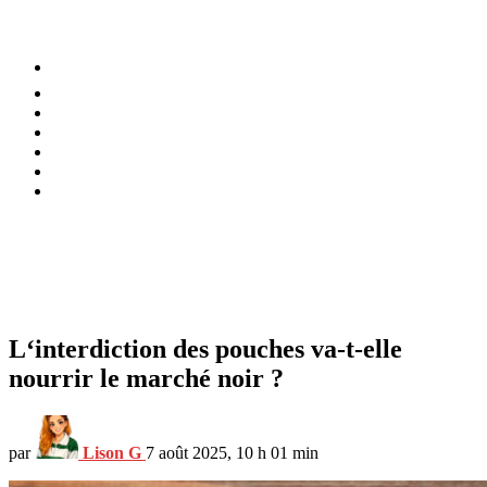
⚡️ Tendances
Alimentation
Bien-être
Chez soi
Conso
Planète
Techno
Menu
L‘interdiction des pouches va-t-elle
nourrir le marché noir ?
par
Lison G
7 août 2025, 10 h 01 min