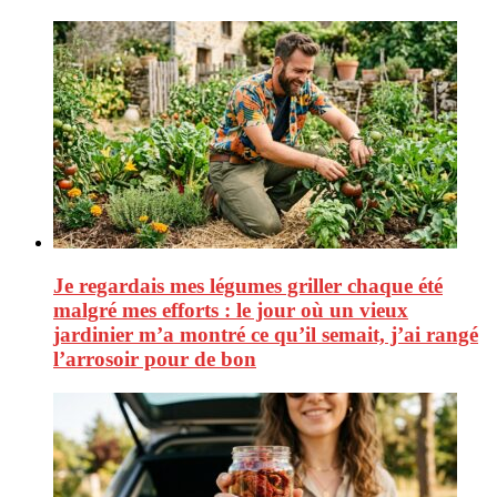
Je regardais mes légumes griller chaque été
malgré mes efforts : le jour où un vieux
jardinier m’a montré ce qu’il semait, j’ai rangé
l’arrosoir pour de bon