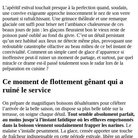
L’apéritif estival touchait presque à la perfection quand, soudain,
une convive exigeante approche innocemment le nez de son verre
pourtant si rafraîchissant. Une grimace théâtrale et une remarque
glaciale ont suffi pour briser net l’ambiance chaleureuse de ces
beaux jours de juin : les glaçons fleuraient bon le vieux reste de
poisson pané oublié au fond du givre. C’est un détail persistant
qu’un nez habitué aux lieux ne détecte même plus, provoquant une
redoutable catastrophe olfactive au beau milieu de ce bel instant de
convivialité. Comment un simple carré de glace d’apparence si
inoffensive peut-il ruiner un moment de partage, et surtout, par quel
miracle ce drame est-il passé totalement sous le radar lors de la
préparation en cuisine ?
Ce moment de flottement gênant qui a
ruiné le service
On prépare de magnifiques boissons désaltérantes pour célébrer
l’arrivée de la belle saison, on dispose sa plus belle table sur la
terrasse, on soigne chaque détail.
Tout semble absolument parfait,
au moins jusqu’à l’instant fatidique où les effluves emprisonnés
dans la boisson viennent soudainement frapper les narines
. Le
malaise s’installe pesamment. La glace, censée apporter une touche
de fraîcheur indispensable en cette période estivale, libère un arôme