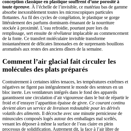
conception classique en plastique souffrent d’une porosité à
toute épreuve
. À l’échelle de l’invisible, ce matériau bas de gamme
absorbe inexorablement toutes les microscopiques particules
flottantes. Au fil des cycles de congélation, le plastique se gorge
littéralement des parfums dominants émanant de la nourriture
stockée à proximité. L’eau refroidie, pourtant pure lors du
remplissage, sert ensuite de révélateur implacable au commencement
de la fonte. Ce transfert moléculaire invisible transforme
instantanément de délicates limonades en de surprenants bouillons
aromatisés aux restes des anciens dîners de la semaine.
Comment l’air glacial fait circuler les
molécules des plats préparés
Contrairement à certaines idées tenaces, les températures extrêmes et
négatives ne figent pas intégralement le monde des senteurs en un
bloc inerte. Les ventilateurs intégrés dans le fond des appareils
garantissent une circulation d’air vigoureuse dans le but de répartir le
froid et d’enrayer l’apparition épaisse de givre.
Ce courant continu
devient alors un service de livraison redoutable pour les dérivés
volatils des aliments
. Il décroche avec une minutie pernicieuse de
minuscules composés logés autour des emballages mal scellés,
venant les déposer à même la surface de l’eau claire en plein
processus de solidification. Autrement dit, la face à l’air libre de