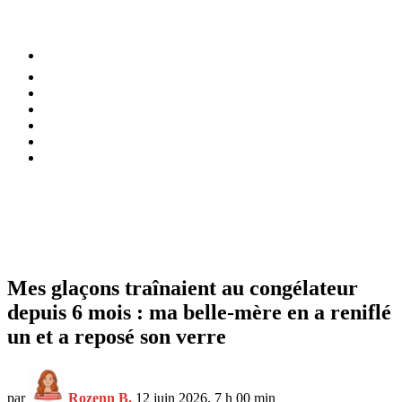
⚡️ Tendances
Alimentation
Bien-être
Chez soi
Conso
Planète
Techno
Menu
Mes glaçons traînaient au congélateur
depuis 6 mois : ma belle-mère en a reniflé
un et a reposé son verre
par
Rozenn B.
12 juin 2026, 7 h 00 min