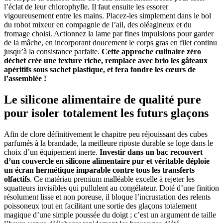
l’éclat de leur chlorophylle. Il faut ensuite les essorer
vigoureusement entre les mains. Placez-les simplement dans le bol
du robot mixeur en compagnie de l’ail, des oléagineux et du
fromage choisi. Actionnez la lame par fines impulsions pour garder
de la mâche, en incorporant doucement le corps gras en filet continu
jusqu’à la consistance parfaite.
Cette approche culinaire zéro
déchet crée une texture riche, remplace avec brio les gâteaux
apéritifs sous sachet plastique, et fera fondre les cœurs de
l’assemblée !
Le silicone alimentaire de qualité pure
pour isoler totalement les futurs glaçons
Afin de clore définitivement le chapitre peu réjouissant des cubes
parfumés à la brandade, la meilleure riposte durable se loge dans le
choix d’un équipement inerte.
Investir dans un bac recouvert
d’un couvercle en silicone alimentaire pur et véritable déploie
un écran hermétique imparable contre tous les transferts
olfactifs
. Ce matériau premium malléable excelle à rejeter les
squatteurs invisibles qui pullulent au congélateur. Doté d’une finition
résolument lisse et non poreuse, il bloque l’incrustation des relents
poissoneux tout en facilitant une sortie des glaçons totalement
magique d’une simple poussée du doigt ; c’est un argument de taille