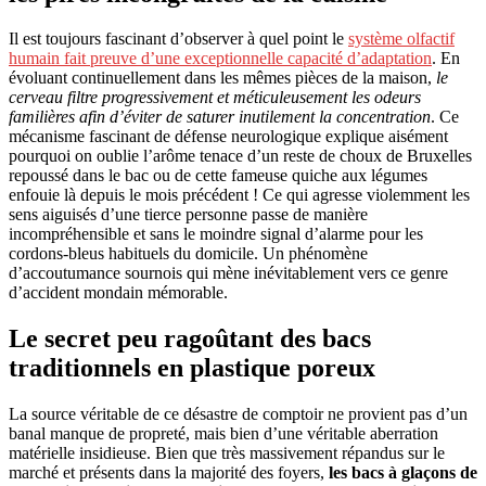
Il est toujours fascinant d’observer à quel point le
système olfactif
humain fait preuve d’une exceptionnelle capacité d’adaptation
. En
évoluant continuellement dans les mêmes pièces de la maison,
le
cerveau filtre progressivement et méticuleusement les odeurs
familières afin d’éviter de saturer inutilement la concentration
. Ce
mécanisme fascinant de défense neurologique explique aisément
pourquoi on oublie l’arôme tenace d’un reste de choux de Bruxelles
repoussé dans le bac ou de cette fameuse quiche aux légumes
enfouie là depuis le mois précédent ! Ce qui agresse violemment les
sens aiguisés d’une tierce personne passe de manière
incompréhensible et sans le moindre signal d’alarme pour les
cordons-bleus habituels du domicile. Un phénomène
d’accoutumance sournois qui mène inévitablement vers ce genre
d’accident mondain mémorable.
Le secret peu ragoûtant des bacs
traditionnels en plastique poreux
La source véritable de ce désastre de comptoir ne provient pas d’un
banal manque de propreté, mais bien d’une véritable aberration
matérielle insidieuse. Bien que très massivement répandus sur le
marché et présents dans la majorité des foyers,
les bacs à glaçons de