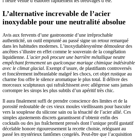
l’heure venue d’élaborer rapidement les breuvages d’été.
L’alternative increvable de l’acier
inoxydable pour une neutralité absolue
Avis aux fervents d’une gastronomie d’une irréprochable
authenticité, un outil emprunté au passé signe un retour remarqué
dans les habitudes modernes. L’inoxydiablesystème démouleur des
ancêtres s’illustre en effet comme le souverain de la congélation
liquidienne.
L’acier poli procure une barrière métallique neutre
empêchant fermement un quelconque mariage chimique indésirable
avec le climat glacial
. Exempt d’usure, de plastifiants controversés
et foncièrement inébranlable malgré les chocs, cet objet rustique au
charme fou offre le silence aromatique le plus total. Il délivre des
morceaux sculpturaux qui rafraîchissent avec allégresse sans jamais
corrompre les sirops les plus subtils d’un apéritif très chic.
Il aura finalement suffi de prendre conscience des limites et de la
porosité redoutable de ces vieux moules vieillissants pour basculer
vers la souplesse du silicone sain ou la ténacité de l’acier allié. Ces
simples ajustements discrets garantissent d’obtenir enfin des
cocktails ou des jus fraîchement pressés dont l’unique profil gustatif
décelable honore rigoureusement la recette choisie, reléguant au
passé les mystérieux fantômes congelés. Peut-être que l’acquisition