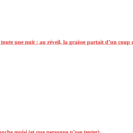
toute une nuit : au réveil, la graisse partait d’un coup 
uche moisi (et que personne n’ose tenter)