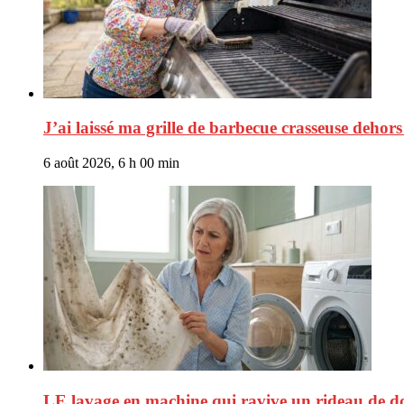
J’ai laissé ma grille de barbecue crasseuse dehors 
6 août 2026, 6 h 00 min
LE lavage en machine qui ravive un rideau de do