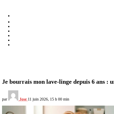
⚡️ Tendances
Alimentation
Bien-être
Chez soi
Conso
Planète
Techno
Menu
Je bourrais mon lave-linge depuis 6 ans :
par
Jose
11 juin 2026, 15 h 00 min