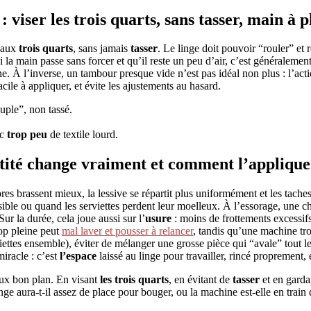
viser les trois quarts, sans tasser, main à p
i aux
trois quarts
, sans jamais
tasser
. Le linge doit pouvoir “rouler” et r
 la main passe sans forcer et qu’il reste un peu d’air, c’est généralement
 À l’inverse, un tambour presque vide n’est pas idéal non plus : l’acti
acile à appliquer, et évite les ajustements au hasard.
ouple”, non tassé.
ec
trop peu
de textile lourd.
antité change vraiment et comment l’applique
ibres brassent mieux, la lessive se répartit plus uniformément et les tach
ensible ou quand les serviettes perdent leur moelleux. À l’essorage, une 
 Sur la durée, cela joue aussi sur l’
usure
: moins de frottements excessifs
rop pleine peut
mal laver et pousser à relancer
, tandis qu’une machine trop
iettes ensemble), éviter de mélanger une grosse pièce qui “avale” tout le 
miracle : c’est
l’espace
laissé au linge pour travailler, rincé proprement, 
faux bon plan. En visant
les trois quarts
, en évitant de
tasser
et en gardan
nge aura-t-il assez de place pour bouger, ou la machine est-elle en train 