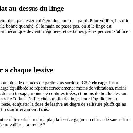
lat au-dessus du linge
etomber, pas rester collé en bloc contre la paroi. Pour vérifier, il suffit
 la bonne quantité. Si la main ne passe pas, ou si le linge est
on mécanique devient irrégulière, et certaines pièces peuvent s’abîmer
r à chaque lessive
es ont plus de chances de partir sans surdose. Côté
rinçage
, l’eau
charge équilibrée se répartit correctement : moins de vibrations, moins
 dus au tassage, moins de coutures tirées, et moins de bouloches sur
 vide “dilue” l’efficacité par kilo de linge. Pour l’appliquer au
reste, et ajuster la dose de lessive au degré de salissure plutôt qu’au
et ressortir
vraiment frais
.
t le réflexe de la main à plat, la lessive gagne en efficacité sans effort.
de travailler… à moitié ?