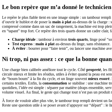
Le bon repère que m’a donné le technicien : 
Le repère le plus fiable tient en une image simple : un tambour rempl
d’ouvrir le hublot et de poser la
main à plat
au-dessus de la charge : si
compressé comme dans un sac de rangement, la machine est trop pleine.
en “tapant” trop fort. Ce repère des trois quarts donne un cadre clair, f
Charge idéale
: tambour à environ
trois quarts
, linge posé “s
Test express
:
main à plat
au-dessus du linge, sans résistance.
À éviter
: bourrer pour “faire tenir”, ou lancer une machine av
Ni trop, ni pas assez : ce que la bonne qu
Une charge bien calibrée améliore tout le cycle. Côté
propreté
, les f
circule mieux et limite les résidus, utiles à éviter quand la peau est s
de “boum boum” à la fin du cycle, et un linge souvent
mieux essoré
.
certains textiles. Enfin, la
consommation
se stabilise : une machine t
quotidien, l’idée est simple : séparer par matière (draps ensemble, serv
volume visuel. Au final, le geste qui change tout n’est pas un produit 
À force de vouloir aller plus vite, le tambour trop rempli devient un 
Reste une question utile à se poser avant d’appuyer sur “départ” : le li