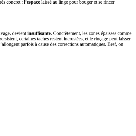
rès concret :
l’espace
laissé au linge pour bouger et se rincer
 lavage, devient
insuffisante
. Concrètement, les zones épaisses comme
rsistent, certaines taches restent incrustées, et le rinçage peut laisser
s’allongent parfois à cause des corrections automatiques. Bref, on