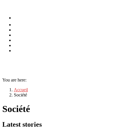
⚡️ Tendances
Alimentation
Bien-être
Chez soi
Conso
Planète
Techno
Menu
You are here:
Accueil
Société
Société
Latest stories