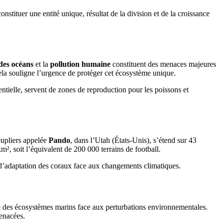
tituer une entité unique, résultat de la division et de la croissance
 des océans
et la
pollution humaine
constituent des menaces majeures
Cela souligne l’urgence de protéger cet écosystème unique.
sentielle, servent de zones de reproduction pour les poissons et
peupliers appelée
Pando
, dans l’Utah (États-Unis), s’étend sur 43
², soit l’équivalent de 200 000 terrains de football.
 d’adaptation des coraux face aux changements climatiques.
nce des écosystèmes marins face aux perturbations environnementales.
menacées.