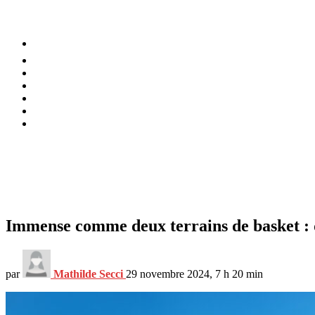
⚡️ Tendances
Alimentation
Bien-être
Chez soi
Conso
Planète
Techno
Menu
Immense comme deux terrains de basket : qu
par
Mathilde Secci
29 novembre 2024, 7 h 20 min