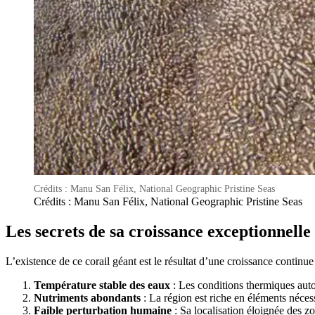
Crédits : Manu San Félix, National Geographic Pristine Seas
Crédits : Manu San Félix, National Geographic Pristine Seas
Les secrets de sa croissance exceptionnelle
L’existence de ce corail géant est le résultat d’une croissance continu
Température stable des eaux
: Les conditions thermiques auto
Nutriments abondants
: La région est riche en éléments néce
Faible perturbation humaine
: Sa localisation éloignée des zo