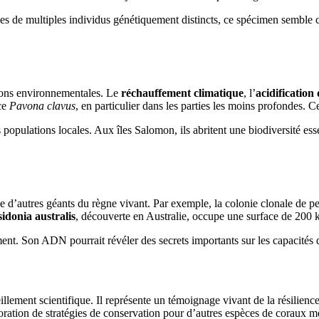
 de multiples individus génétiquement distincts, ce spécimen semble cons
tions environnementales. Le
réchauffement climatique
, l’
acidification
ce
Pavona clavus
, en particulier dans les parties les moins profondes. 
es populations locales. Aux îles Salomon, ils abritent une biodiversité es
que d’autres géants du règne vivant. Par exemple, la colonie clonale de 
idonia australis
, découverte en Australie, occupe une surface de 200 km
ent. Son ADN pourrait révéler des secrets importants sur les capacités
illement scientifique. Il représente un témoignage vivant de la résilie
boration de stratégies de conservation pour d’autres espèces de coraux 