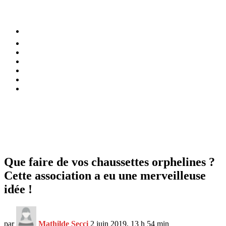
⚡️ Tendances
Alimentation
Bien-être
Chez soi
Conso
Planète
Techno
Menu
Que faire de vos chaussettes orphelines ?
Cette association a eu une merveilleuse
idée !
par
Mathilde Secci
2 juin 2019, 13 h 54 min