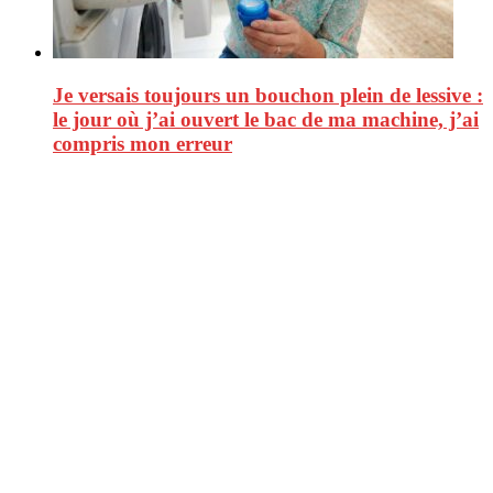
Je versais toujours un bouchon plein de lessive :
le jour où j’ai ouvert le bac de ma machine, j’ai
compris mon erreur
CitizenPost est un magazine qui décrypte les nouvelles tendances de
consommation en matière d’alimentation, de beauté ou encore
d’environnement. Retrouvez chaque jour des informations de qualité
afin de vous aider à vous repérer dans le vaste monde de la
consommation et faire de vous des citoyens éclairés.
Ne ratez pas :