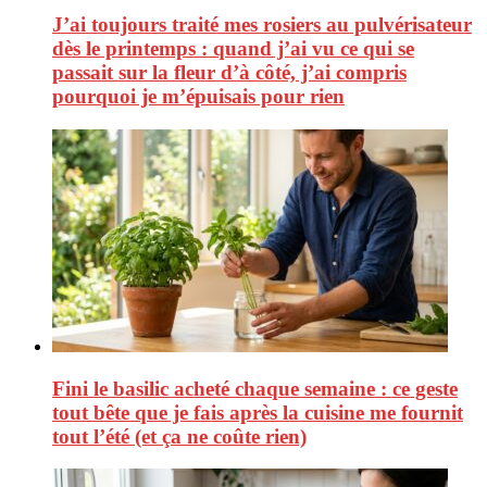
J’ai toujours traité mes rosiers au pulvérisateur
dès le printemps : quand j’ai vu ce qui se
passait sur la fleur d’à côté, j’ai compris
pourquoi je m’épuisais pour rien
Fini le basilic acheté chaque semaine : ce geste
tout bête que je fais après la cuisine me fournit
tout l’été (et ça ne coûte rien)