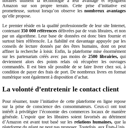
libraires utilisent la technologie à leur avantage et rejoignent
Amazon sur son propre terrain. Cette prise d’initiative est
prometteuse, surtout lorsqu’on observe les
nombreux avantages
qu’elle propose.
Le premier réside en la qualité professionnelle de leur site Internet,
contenant
350 000 références
délivrées par de vrais libraires, et non
par un algorithme. Leur base de données est donc bien fournie et
surtout bien référencée. La fiabilité est davantage appuyée par les
conseils de lecture donnés par des êtres humains, dont on peut
affiner la recherche à loisir. Enfin, la plateforme mise énormément
sur les partenariats créés avec pas moins de
2500 librairies,
qui
deviennent alors des points relais où récupérer les ouvrages
commandés. Il est bien sûr possible de se faire livrer chez soi, à
condition de payer des frais de port. De nombreux livres en format
numérique sont également à disposition d’achat.
La volonté d’entretenir le contact client
Pour résumer, toute l’initiative de cette plateforme en ligne repose
sur la prise de conscience des consommateurs. Ceux-ci ont tout
intérêt à privilégier l’économie des commerces locaux de manière
générale. L’espoir que les libraires soient favorisés au détriment
d’Amazon est avant tout basé sur les
relations humaines,
que la
plateforme du géant ne peut pas proposer. Toutefois, aux États-Unis,