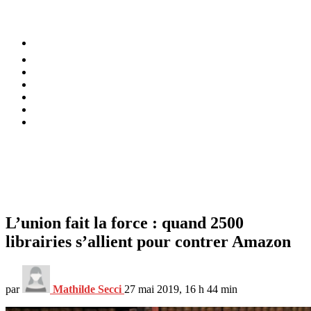
⚡️ Tendances
Alimentation
Bien-être
Chez soi
Conso
Planète
Techno
Menu
L’union fait la force : quand 2500
librairies s’allient pour contrer Amazon
par
Mathilde Secci
27 mai 2019, 16 h 44 min