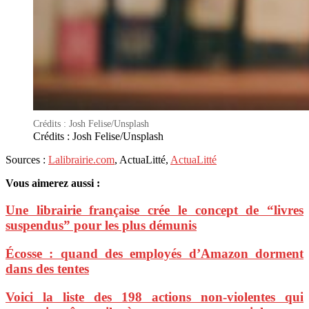
Crédits : Josh Felise/Unsplash
Crédits : Josh Felise/Unsplash
Sources :
Lalibrairie.com
, ActuaLitté,
ActuaLitté
Vous aimerez aussi :
Une librairie française crée le concept de “livres
suspendus” pour les plus démunis
Écosse : quand des employés d’Amazon dorment
dans des tentes
Voici la liste des 198 actions non-violentes qui