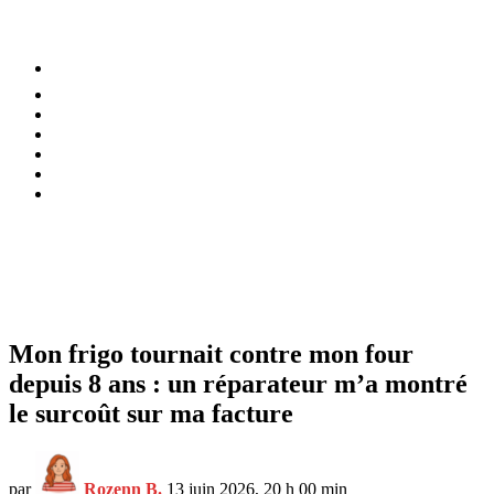
⚡️ Tendances
Alimentation
Bien-être
Chez soi
Conso
Planète
Techno
Menu
Mon frigo tournait contre mon four
depuis 8 ans : un réparateur m’a montré
le surcoût sur ma facture
par
Rozenn B.
13 juin 2026, 20 h 00 min