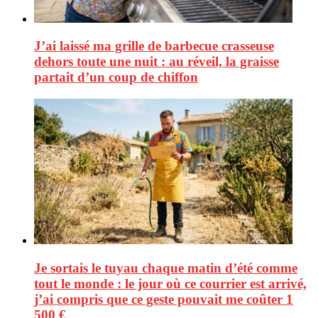
J’ai laissé ma grille de barbecue crasseuse
dehors toute une nuit : au réveil, la graisse
partait d’un coup de chiffon
Je sortais le tuyau chaque matin d’été comme
tout le monde : le jour où ce courrier est arrivé,
j’ai compris que ce geste pouvait me coûter 1
500 €