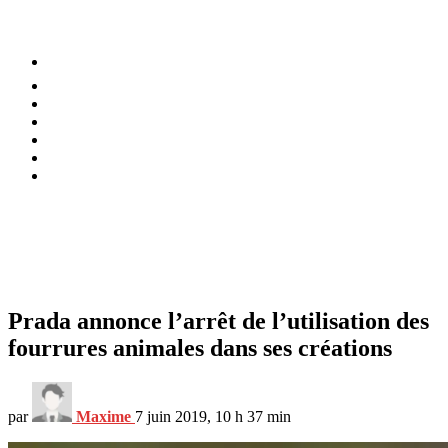
⚡️ Tendances
Alimentation
Bien-être
Chez soi
Conso
Planète
Techno
Menu
Prada annonce l’arrêt de l’utilisation des
fourrures animales dans ses créations
par
Maxime
7 juin 2019, 10 h 37 min