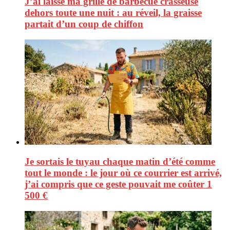
J’ai laissé ma grille de barbecue crasseuse
dehors toute une nuit : au réveil, la graisse
partait d’un coup de chiffon
Je sortais le tuyau chaque matin d’été comme
tout le monde : le jour où ce courrier est arrivé,
j’ai compris que ce geste pouvait me coûter 1
500 €