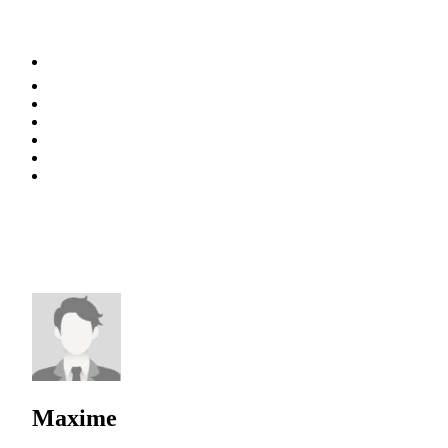
⚡️ Tendances
Alimentation
Bien-être
Chez soi
Conso
Planète
Techno
Menu
Maxime