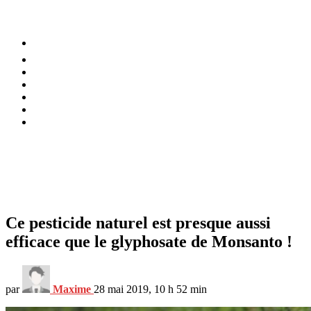
⚡️ Tendances
Alimentation
Bien-être
Chez soi
Conso
Planète
Techno
Menu
Ce pesticide naturel est presque aussi
efficace que le glyphosate de Monsanto !
par
Maxime
28 mai 2019, 10 h 52 min