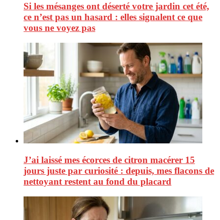
Si les mésanges ont déserté votre jardin cet été,
ce n’est pas un hasard : elles signalent ce que
vous ne voyez pas
J’ai laissé mes écorces de citron macérer 15
jours juste par curiosité : depuis, mes flacons de
nettoyant restent au fond du placard