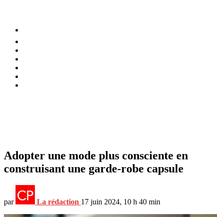
⚡️ Tendances
Alimentation
Bien-être
Chez soi
Conso
Planète
Techno
Menu
Adopter une mode plus consciente en
construisant une garde-robe capsule
par
La rédaction
17 juin 2024, 10 h 40 min