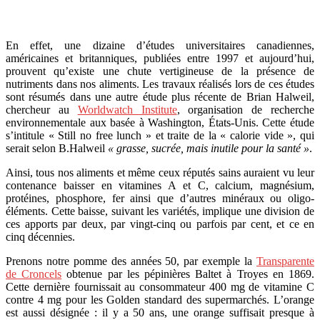
En effet, une dizaine d’études universitaires canadiennes,
américaines et britanniques, publiées entre 1997 et aujourd’hui,
prouvent qu’existe une chute vertigineuse de la présence de
nutriments dans nos aliments. Les travaux réalisés lors de ces études
sont résumés dans une autre étude plus récente de Brian Halweil,
chercheur au
Worldwatch Institute
, organisation de recherche
environnementale aux basée à Washington, États-Unis. Cette étude
s’intitule « Still no free lunch » et traite de la « calorie vide », qui
serait selon B.Halweil
« grasse, sucrée, mais inutile pour la santé »
.
Ainsi, tous nos aliments et même ceux réputés sains auraient vu leur
contenance baisser en vitamines A et C, calcium, magnésium,
protéines, phosphore, fer ainsi que d’autres minéraux ou oligo-
éléments. Cette baisse, suivant les variétés, implique une division de
ces apports par deux, par vingt-cinq ou parfois par cent, et ce en
cinq décennies.
Prenons notre pomme des années 50, par exemple la
Transparente
de Croncels
obtenue par les pépinières Baltet à Troyes en 1869.
Cette dernière fournissait au consommateur 400 mg de vitamine C
contre 4 mg pour les Golden standard des supermarchés. L’orange
est aussi désignée : il y a 50 ans, une orange suffisait presque à