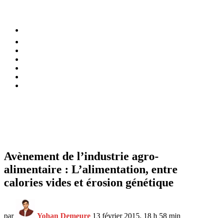
⚡️ Tendances
Alimentation
Bien-être
Chez soi
Conso
Planète
Techno
Menu
Avènement de l’industrie agro-
alimentaire : L’alimentation, entre
calories vides et érosion génétique
par
Yohan Demeure
13 février 2015, 18 h 58 min