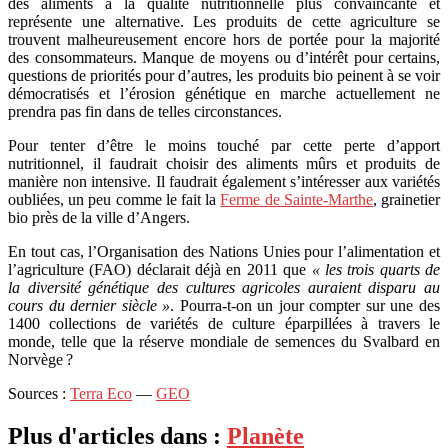
des aliments à la qualité nutritionnelle plus convaincante et
représente une alternative. Les produits de cette agriculture se
trouvent malheureusement encore hors de portée pour la majorité
des consommateurs. Manque de moyens ou d’intérêt pour certains,
questions de priorités pour d’autres, les produits bio peinent à se voir
démocratisés et l’érosion génétique en marche actuellement ne
prendra pas fin dans de telles circonstances.
Pour tenter d’être le moins touché par cette perte d’apport
nutritionnel, il faudrait choisir des aliments mûrs et produits de
manière non intensive. Il faudrait également s’intéresser aux variétés
oubliées, un peu comme le fait la
Ferme de Sainte-Marthe
, grainetier
bio près de la ville d’Angers.
En tout cas, l’Organisation des Nations Unies pour l’alimentation et
l’agriculture (FAO) déclarait déjà en 2011 que
« les trois quarts de
la diversité génétique des cultures agricoles auraient disparu au
cours du dernier siècle »
. Pourra-t-on un jour compter sur une des
1400 collections de variétés de culture éparpillées à travers le
monde, telle que la réserve mondiale de semences du Svalbard en
Norvège ?
Sources :
Terra Eco
—
GEO
Plus d'articles dans :
Planète