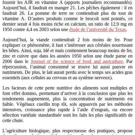
fournir les AJR en vitamine A (apports journaliers recommandés).
Aujourd’hui, il faudrait en manger 21. Les pêches également : il en
faudrait 26. La pomme de terre ne contiendrait plus du tout de
vitamine A. D’autres produits comme le brocoli sont pointés, ce
dernier serait 4 fois moins riche en calcium, un ratio de 12,9 mg en
1950 contre 4,4 en 2003 selon une
étude de l’université du Texas
.
Aujourd’hui, la viande contiendrait 2 fois moins de fer. Pour
expliquer ce phénomène, il faut s’intéresser aux céréales nourrissant
les bêtes. Ainsi, soja, blé et maïs contiennent beaucoup moins de fer,
zinc et cuivre que dans les années 1950 selon une étude parue en
2006 dans le
Journal of the science of food and agriculture
. Par
répercussion, l’animal consommé se trouve lui aussi pauvre en
nutriments. De plus, le lait aurait perdu avec le temps ses acides gras
essentiels (aux cellules au cerveau et au système nerveux).
Les facteurs de cette perte nutritive des aliments sont multiples et
font effet domino, permettant d’arriver à la conclusion que plus les
rendements augmentent, plus la concentration de nutriments est
faible. Végétaux cueillis trop tôt, sols appauvris par les méthodes
intensives, croissance plus rapide à l’aide d’engrais, ou encore
sélection variétale standardisée sont les faits les plus significatifs de
cette chute.
L’agriculture biologique, plus respectueuse des pratiques, propose