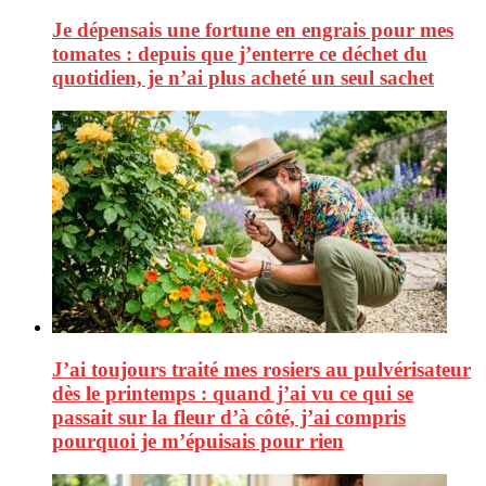
Je dépensais une fortune en engrais pour mes
tomates : depuis que j’enterre ce déchet du
quotidien, je n’ai plus acheté un seul sachet
J’ai toujours traité mes rosiers au pulvérisateur
dès le printemps : quand j’ai vu ce qui se
passait sur la fleur d’à côté, j’ai compris
pourquoi je m’épuisais pour rien