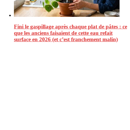
Fini le gaspillage après chaque plat de pâtes : ce
que les anciens faisaient de cette eau refait
surface en 2026 (et c’est franchement malin)
CitizenPost est un magazine qui décrypte les nouvelles tendances de
consommation en matière d’alimentation, de beauté ou encore
d’environnement. Retrouvez chaque jour des informations de qualité
afin de vous aider à vous repérer dans le vaste monde de la
consommation et faire de vous des citoyens éclairés.
Ne ratez pas :