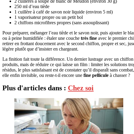
2 cuillères à soupe de blanc de Meudon (environ 30 g)
250 ml d’eau tiède
1 cuillère à café de savon noir liquide (environ 5 ml)
1 vaporisateur propre ou un petit bol
2 chiffons microfibres propres (sans assouplissant)
Pour préparer, mélanger l’eau tiède et le savon noir, puis ajouter le bl
ou à peine humidifiée : étaler une couche
très fine
avec le premier chi
retirer en frottant doucement avec le second chiffon, propre et sec, j
légère plutôt que d’insister en chargeant.
La finition fait toute la différence. Un dernier lustrage avec un chiff
produits, mais de réduire ce qui laisse un film : limiter les solutions tr
résidus, le plus satisfaisant est de constater qu’il disparaît sans comb
elle enfin invisible, ou reste-t-il encore une
fine pellicule
à chasser ?
Plus d'articles dans :
Chez soi