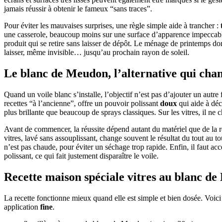
jamais réussir à obtenir le fameux “sans traces”.
Pour éviter les mauvaises surprises, une règle simple aide à trancher :
une casserole, beaucoup moins sur une surface d’apparence impeccable. Q
produit qui se retire sans laisser de dépôt. Le ménage de printemps don
laisser, même invisible… jusqu’au prochain rayon de soleil.
Le blanc de Meudon, l’alternative qui chang
Quand un voile blanc s’installe, l’objectif n’est pas d’ajouter un autre
recettes “à l’ancienne”, offre un pouvoir polissant
doux
qui aide à décr
plus brillante que beaucoup de sprays classiques. Sur les vitres, il ne 
Avant de commencer, la réussite dépend autant du matériel que de la 
vitres, lavé sans assouplissant, change souvent le résultat du tout au t
n’est pas chaude, pour éviter un séchage trop rapide. Enfin, il faut ac
polissant, ce qui fait justement disparaître le voile.
Recette maison spéciale vitres au blanc d
La recette fonctionne mieux quand elle est simple et bien dosée. Voici 
application
fine
.