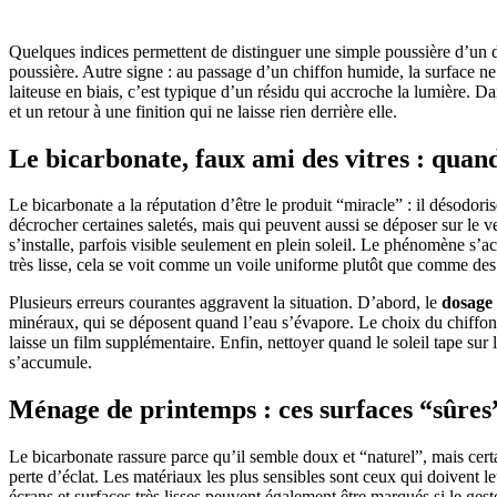
Quelques indices permettent de distinguer une simple poussière d’un dé
poussière. Autre signe : au passage d’un chiffon humide, la surface ne
laiteuse en biais, c’est typique d’un résidu qui accroche la lumière. D
et un retour à une finition qui ne laisse rien derrière elle.
Le bicarbonate, faux ami des vitres : quand 
Le bicarbonate a la réputation d’être le produit “miracle” : il désodoris
décrocher certaines saletés, mais qui peuvent aussi se déposer sur le ve
s’installe, parfois visible seulement en plein soleil. Le phénomène s’ac
très lisse, cela se voit comme un voile uniforme plutôt que comme des 
Plusieurs erreurs courantes aggravent la situation. D’abord, le
dosage
minéraux, qui se déposent quand l’eau s’évapore. Le choix du chiffon c
laisse un film supplémentaire. Enfin, nettoyer quand le soleil tape sur l
s’accumule.
Ménage de printemps : ces surfaces “sûres
Le bicarbonate rassure parce qu’il semble doux et “naturel”, mais certai
perte d’éclat. Les matériaux les plus sensibles sont ceux qui doivent leu
écrans et surfaces très lisses peuvent également être marqués si le gest