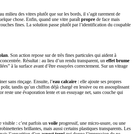
milieu des vitres plutôt que sur les bords, il s’agit rarement de
quelque chose. Enfin, quand une vitre paraît
propre
de face mais
couches fines. La solution passe plutôt par l’identification du coupable
plan
. Son action repose sur de très fines particules qui aident à
p concentrée. Résultat : au lieu d’un rendu transparent, un
effet brume
ollées” à la surface avant d’être essuyées correctement. Sur un vitrage
iner sans rinçage. Ensuite, l’
eau calcaire
: elle ajoute ses propres
polir, tandis qu’un chiffon déjà chargé en lessive ou en assouplissant
 d’or reste une évaporation lente et un essuyage net, sans couche qui
 visible : c’est parfois un
voile
progressif, une micro-usure, ou une
robinetteries brillantes, mais aussi certains plastiques transparents. Les
 mais l’apparition d’un
aspect terni
qui donne l’impression de ne