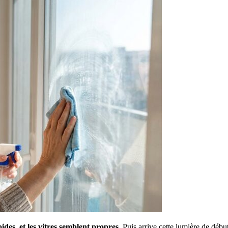
ides, et les vitres semblent propres.
Puis arrive cette lumière de début