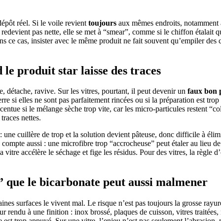
pôt réel. Si le voile revient
toujours
aux mêmes endroits, notamment au 
 redevient pas nette, elle se met à “smear”, comme si le chiffon étalait 
ans ce cas, insister avec le même produit ne fait souvent qu’empiler des 
le produit star laisse des traces
e, détache, ravive. Sur les vitres, pourtant, il peut devenir un
faux bon 
rre si elles ne sont pas parfaitement rincées ou si la préparation est tro
centue si le mélange sèche trop vite, car les micro-particules restent “c
traces nettes.
: une cuillère de trop et la solution devient pâteuse, donc difficile à élim
ompte aussi : une microfibre trop “accrocheuse” peut étaler au lieu de 
a vitre accélère le séchage et fige les résidus. Pour des vitres, la règle
” que le bicarbonate peut aussi malmener
nes surfaces le vivent mal. Le risque n’est pas toujours la grosse rayure
r rendu à une finition : inox brossé, plaques de cuisson, vitres traitées, 
e est trop appuyé. Sur une vitre, l’enjeu n’est pas seulement l’abrasion,