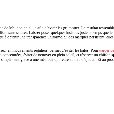
anc de Meudon en pluie afin d’éviter les grumeaux. Le résultat ressemble 
ffon, sans saturer. Laisser poser quelques instants, juste le temps que
usqu’à obtenir une transparence uniforme. Si des marques persistent, elle
on sec, en mouvements réguliers, permet d’éviter les halos. Pour
garder de
op concentrées, éviter de nettoyer en plein soleil, et réserver un chiffon
s
at, simplement grâce à une méthode qui retire au lieu d’ajouter. Et au pro