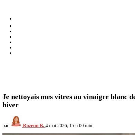
⚡️ Tendances
Alimentation
Bien-être
Chez soi
Conso
Planète
Techno
Menu
Je nettoyais mes vitres au vinaigre blanc d
hiver
par
Rozenn B.
4 mai 2026, 15 h 00 min