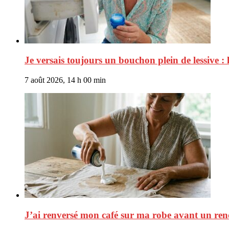
Je versais toujours un bouchon plein de lessive :
7 août 2026, 14 h 00 min
J’ai renversé mon café sur ma robe avant un rend