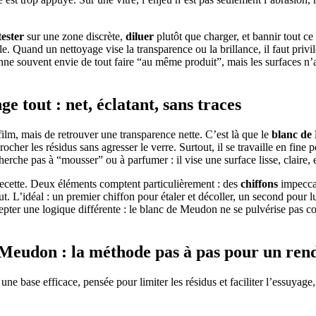
tester
sur une zone discrète,
diluer
plutôt que charger, et bannir tout ce 
uand un nettoyage vise la transparence ou la brillance, il faut privilég
ne souvent envie de tout faire “au même produit”, mais les surfaces n’at
e tout : net, éclatant, sans traces
 film, mais de retrouver une transparence nette. C’est là que le
blanc de
ocher les résidus sans agresser le verre. Surtout, il se travaille en fine p
cherche pas à “mousser” ou à parfumer : il vise une surface lisse, claire,
recette. Deux éléments comptent particulièrement : des
chiffons
impeccab
out. L’idéal : un premier chiffon pour étaler et décoller, un second pour l
cepter une logique différente : le blanc de Meudon ne se pulvérise pas com
e Meudon : la méthode pas à pas pour un re
une base efficace, pensée pour limiter les résidus et faciliter l’essuyag