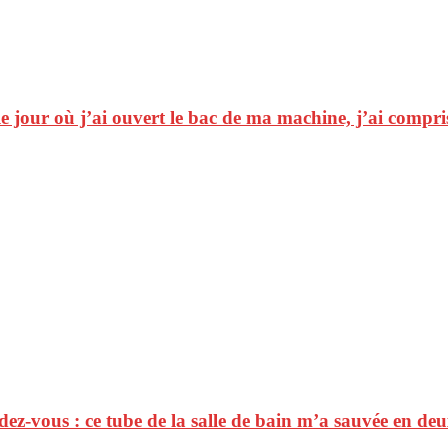
 le jour où j’ai ouvert le bac de ma machine, j’ai compr
ez-vous : ce tube de la salle de bain m’a sauvée en de