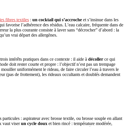
s fibres textiles
:
un cocktail qui s’accroche
et s’insinue dans les
ui favorise l’adhérence des résidus. L’eau calcaire, fréquente dans de
erreur la plus courante consiste à laver sans “décrocher” d’abord : la
 qu’un vrai départ des allergènes.
rois intérêts pratiques dans ce contexte : il aide à
décoller
ce qui
éthode doit rester courte et propre : l’objectif n’est pas un trempage
ouiller uniformément le rideau, de faire circuler l’eau à travers le
ceur (pas de frottement), les rideaux occultants et doublés demandent
 particules : aspirateur avec brosse textile, ou brosse souple en allant
x vaut viser
un cycle doux
et bien rincé : température modérée,