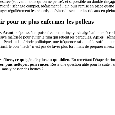
esurée (souvent moins qu’on ne pense), et si possible un double rinçage
umidité : séchage complet, idéalement à l’air, puis remise en place quand 
uyer régulièrement les rebords, et éviter de secouer les rideaux en plein
r pour ne plus enfermer les pollens
e.
Avant
: dépoussiérer puis effectuer le rinçage vinaigré afin de décroc
ive maîtrisée pour éviter le film qui retient les particules.
Après
: séche
. Pendant la période pollinique, une fréquence raisonnable suffit : un e
final, le bon “hack” n’est pas de laver plus fort, mais de préparer mieux
 fibres, ce qui gêne le plus au quotidien.
En remettant l’étape de ri
r, puis nettoyer, puis rincer.
Reste une question utile pour la suite : s
, sans y passer des heures ?