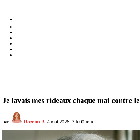
⚡️ Tendances
Alimentation
Bien-être
Chez soi
Conso
Planète
Techno
Menu
Je lavais mes rideaux chaque mai contre le
par
Rozenn B.
4 mai 2026, 7 h 00 min