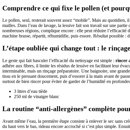
Comprendre ce qui fixe le pollen (et pourqu
Le pollen, seul, resterait souvent assez “mobile”. Mais au quotidien, i
mailles. Dans l’eau de lavage, la lessive fait son travail sur une partie d
nombreuses régions, complique encore : elle peut réduire l’efficacité de
machine brasse, répartit, réhumidifie, puis essore. Résultat possible : d
L’étape oubliée qui change tout : le rinçag
Le geste qui fait basculer l’efficacité du nettoyage est simple :
rincer 
adhère aux fibres, il limite les résidus de lessive en facilitant leur évac
interminable, mais un rinçage préparatoire. Une baignoire, une grande 
tissu en le pressant doucement, puis d’essorer à la main avant de passe
surtout de bien rincer pour éviter de garder de l’humidité en profondeu
3 litres d’eau tiède
250 ml de vinaigre blanc
La routine “anti-allergènes” complète pour 
Avant même l’eau, la première étape consiste à enlever le sec sans cr
du haut vers le bas, rideau encore accroché si c’est plus simple. Ensu