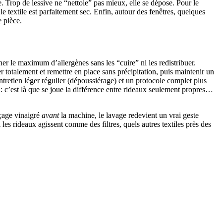
. Trop de lessive ne “nettoie” pas mieux, elle se dépose. Pour le
le textile est parfaitement sec. Enfin, autour des fenêtres, quelques
e pièce.
her le maximum d’allergènes sans les “cuire” ni les redistribuer.
r totalement et remettre en place sans précipitation, puis maintenir un
ntretien léger régulier (dépoussiérage) et un protocole complet plus
 : c’est là que se joue la différence entre rideaux seulement propres…
nçage vinaigré
avant
la machine, le lavage redevient un vrai geste
i les rideaux agissent comme des filtres, quels autres textiles près des