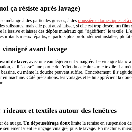
oi ça résiste après lavage)
l se mélange à des particules grasses, à des
poussières domestiques et à de
es salissures, mais elle peut aussi laisser, si elle est trop dosée,
un film
q
 la lessive et laisser des dépôts minéraux qui “rigidifient” le textile. L’
es irritants mieux répartis, et parfois plus profondément installés, plutôt
e vinaigré avant lavage
avant de laver
, avec une eau légèrement vinaigrée. Le vinaigre blanc a t
uation, et il “casse” une partie de l’effet du calcaire sur le textile. La m
bassine, ou même la douche peuvent suffire. Concrètement, il s’agit de m
r en machine. Côté précautions, les voilages et le lin apprécient la dou
r.
rideaux et textiles autour des fenêtres
éer de nuage.
Un dépoussiérage doux
limite la remise en suspension des
ite seulement vient le rinçage vinaigré, puis le lavage. En machine, mieu