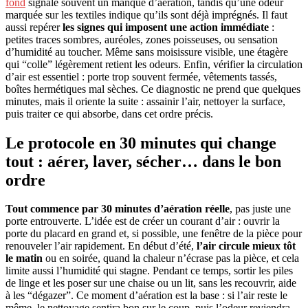
fond
signale souvent un manque d’aération, tandis qu’une odeur
marquée sur les textiles indique qu’ils sont déjà imprégnés. Il faut
aussi repérer
les signes qui imposent une action immédiate
:
petites traces sombres, auréoles, zones poisseuses, ou sensation
d’humidité au toucher. Même sans moisissure visible, une étagère
qui “colle” légèrement retient les odeurs. Enfin, vérifier la circulation
d’air est essentiel : porte trop souvent fermée, vêtements tassés,
boîtes hermétiques mal sèches. Ce diagnostic ne prend que quelques
minutes, mais il oriente la suite : assainir l’air, nettoyer la surface,
puis traiter ce qui absorbe, dans cet ordre précis.
Le protocole en 30 minutes qui change
tout : aérer, laver, sécher… dans le bon
ordre
Tout commence par 30 minutes d’aération réelle
, pas juste une
porte entrouverte. L’idée est de créer un courant d’air : ouvrir la
porte du placard en grand et, si possible, une fenêtre de la pièce pour
renouveler l’air rapidement. En début d’été,
l’air circule mieux tôt
le matin
ou en soirée, quand la chaleur n’écrase pas la pièce, et cela
limite aussi l’humidité qui stagne. Pendant ce temps, sortir les piles
de linge et les poser sur une chaise ou un lit, sans les recouvrir, aide
à les “dégazer”. Ce moment d’aération est la base : si l’air reste le
même, le nettoyage sentira bon sur le coup, puis l’odeur reviendra