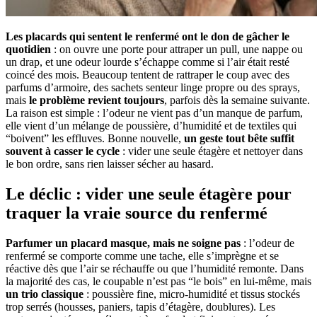
Les placards qui sentent le renfermé ont le don de gâcher le
quotidien
: on ouvre une porte pour attraper un pull, une nappe ou
un drap, et une odeur lourde s’échappe comme si l’air était resté
coincé des mois. Beaucoup tentent de rattraper le coup avec des
parfums d’armoire, des sachets senteur linge propre ou des sprays,
mais
le problème revient toujours
, parfois dès la semaine suivante.
La raison est simple : l’odeur ne vient pas d’un manque de parfum,
elle vient d’un mélange de poussière, d’humidité et de textiles qui
“boivent” les effluves. Bonne nouvelle,
un geste tout bête suffit
souvent à casser le cycle
: vider une seule étagère et nettoyer dans
le bon ordre, sans rien laisser sécher au hasard.
Le déclic : vider une seule étagère pour
traquer la vraie source du renfermé
Parfumer un placard masque, mais ne soigne pas
: l’odeur de
renfermé se comporte comme une tache, elle s’imprègne et se
réactive dès que l’air se réchauffe ou que l’humidité remonte. Dans
la majorité des cas, le coupable n’est pas “le bois” en lui-même, mais
un trio classique
: poussière fine, micro-humidité et tissus stockés
trop serrés (housses, paniers, tapis d’étagère, doublures). Les