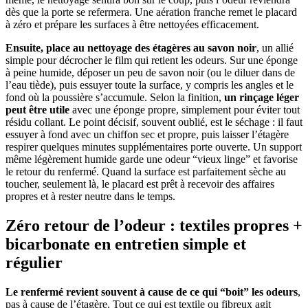
dès que la porte se refermera. Une aération franche remet le placard
à zéro et prépare les surfaces à être nettoyées efficacement.
Ensuite, place au nettoyage des étagères au savon noir
, un allié
simple pour décrocher le film qui retient les odeurs. Sur une éponge
à peine humide, déposer un peu de savon noir (ou le diluer dans de
l’eau tiède), puis essuyer toute la surface, y compris les angles et le
fond où la poussière s’accumule. Selon la finition,
un rinçage léger
peut être utile
avec une éponge propre, simplement pour éviter tout
résidu collant. Le point décisif, souvent oublié, est le séchage : il faut
essuyer à fond avec un chiffon sec et propre, puis laisser l’étagère
respirer quelques minutes supplémentaires porte ouverte. Un support
même légèrement humide garde une odeur “vieux linge” et favorise
le retour du renfermé. Quand la surface est parfaitement sèche au
toucher, seulement là, le placard est prêt à recevoir des affaires
propres et à rester neutre dans le temps.
Zéro retour de l’odeur : textiles propres +
bicarbonate en entretien simple et
régulier
Le renfermé revient souvent à cause de ce qui “boit” les odeurs
,
pas à cause de l’étagère. Tout ce qui est textile ou fibreux agit