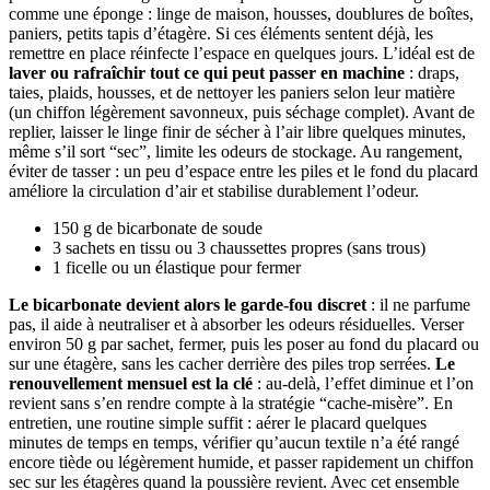
comme une éponge : linge de maison, housses, doublures de boîtes,
paniers, petits tapis d’étagère. Si ces éléments sentent déjà, les
remettre en place réinfecte l’espace en quelques jours. L’idéal est de
laver ou rafraîchir tout ce qui peut passer en machine
: draps,
taies, plaids, housses, et de nettoyer les paniers selon leur matière
(un chiffon légèrement savonneux, puis séchage complet). Avant de
replier, laisser le linge finir de sécher à l’air libre quelques minutes,
même s’il sort “sec”, limite les odeurs de stockage. Au rangement,
éviter de tasser : un peu d’espace entre les piles et le fond du placard
améliore la circulation d’air et stabilise durablement l’odeur.
150 g de bicarbonate de soude
3 sachets en tissu ou 3 chaussettes propres (sans trous)
1 ficelle ou un élastique pour fermer
Le bicarbonate devient alors le garde-fou discret
: il ne parfume
pas, il aide à neutraliser et à absorber les odeurs résiduelles. Verser
environ 50 g par sachet, fermer, puis les poser au fond du placard ou
sur une étagère, sans les cacher derrière des piles trop serrées.
Le
renouvellement mensuel est la clé
: au-delà, l’effet diminue et l’on
revient sans s’en rendre compte à la stratégie “cache-misère”. En
entretien, une routine simple suffit : aérer le placard quelques
minutes de temps en temps, vérifier qu’aucun textile n’a été rangé
encore tiède ou légèrement humide, et passer rapidement un chiffon
sec sur les étagères quand la poussière revient. Avec cet ensemble