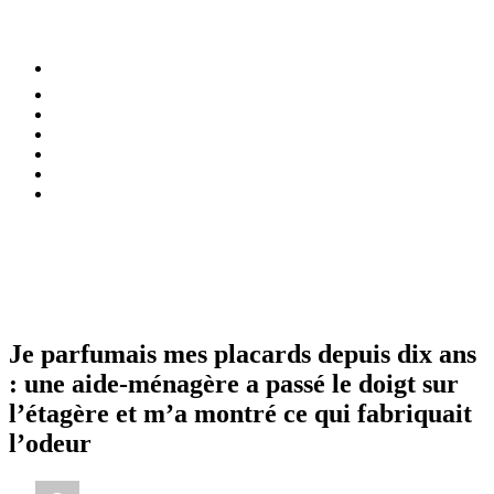
⚡️ Tendances
Alimentation
Bien-être
Chez soi
Conso
Planète
Techno
Menu
Je parfumais mes placards depuis dix ans
: une aide-ménagère a passé le doigt sur
l’étagère et m’a montré ce qui fabriquait
l’odeur