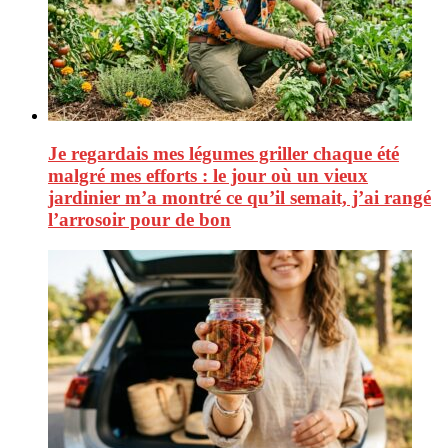
Je regardais mes légumes griller chaque été
malgré mes efforts : le jour où un vieux
jardinier m’a montré ce qu’il semait, j’ai rangé
l’arrosoir pour de bon