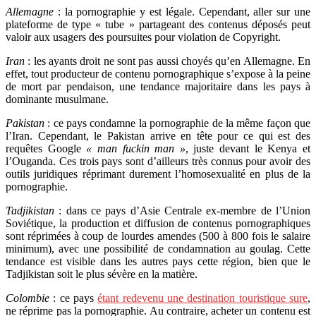
Allemagne
: la pornographie y est légale. Cependant, aller sur une
plateforme de type « tube » partageant des contenus déposés peut
valoir aux usagers des poursuites pour violation de Copyright.
Iran
: les ayants droit ne sont pas aussi choyés qu’en Allemagne. En
effet, tout producteur de contenu pornographique s’expose à la peine
de mort par pendaison, une tendance majoritaire dans les pays à
dominante musulmane.
Pakistan
: ce pays condamne la pornographie de la même façon que
l’Iran. Cependant, le Pakistan arrive en tête pour ce qui est des
requêtes Google
« man fuckin man »
, juste devant le Kenya et
l’Ouganda. Ces trois pays sont d’ailleurs très connus pour avoir des
outils juridiques réprimant durement l’homosexualité en plus de la
pornographie.
Tadjikistan
: dans ce pays d’Asie Centrale ex-membre de l’Union
Soviétique, la production et diffusion de contenus pornographiques
sont réprimées à coup de lourdes amendes (500 à 800 fois le salaire
minimum), avec une possibilité de condamnation au goulag. Cette
tendance est visible dans les autres pays cette région, bien que le
Tadjikistan soit le plus sévère en la matière.
Colombie
: ce pays
étant redevenu une destination touristique sure
,
ne réprime pas la pornographie. Au contraire, acheter un contenu est