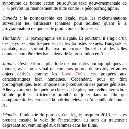
synonyme de bonne action puisqu’une taxe gouvernementale de
5 % prévoit un financement de lutte contre la pédopornographie.
Canada
: la pornographie est légale, mais les réglementations
surveillent les diffuseurs (chaines pour adultes) quant à la
programmation de quotas de productions « locales ».
Thaïlande
: la pornographie est illégale. Et pourtant, il s’agit d’un
des pays les plus fréquentés par les touristes sexuels. Bangkok la
capitale, mais surtout Pattaya ou encore Phuket sont des villes
connues pour être des hauts lieux de la prostitution en Asie.
Japon
: c’est de loin la plus folle des industries pornographiques au
monde, avec un arsenal de contenus porno, de sex-toy et autres
objets dérivés comme les
Love Dolls
, ces poupées aux
caractéristiques bien humaines. Cependant, pour un film
pornographique, la loi impose une pixellisation des parties génitales.
Allez y comprendre quelque chose… De plus, une réelle interdiction
stipule qu’il est strictement prohibé de jouer dans un film qui
comporterait des actrices à la poitrine relevant d’une taille de bonnet
A.
Islande
: l’industrie du porno y était légale jusqu’en 2013, ce pays
prenant ensuite la voie de l’interdiction au nom du traitement
dégradant souvent infligé aux femmes dans les films.