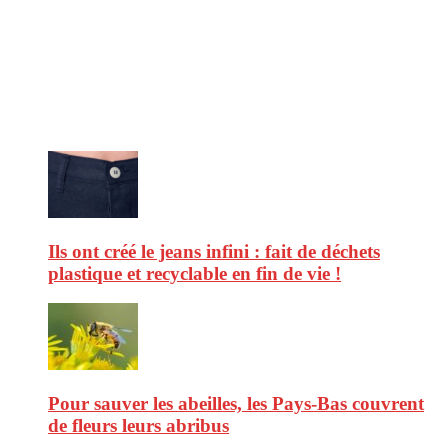
CitizenPost est un magazine qui décrypte les nouvelles tendances de
consommation en matière d’alimentation, de beauté ou encore
d’environnement. Retrouvez chaque jour des informations de qualité
afin de vous aider à vous repérer dans le vaste monde de la
consommation et faire de vous des citoyens éclairés.
Ne ratez pas :
Ils ont créé le jeans infini : fait de déchets
plastique et recyclable en fin de vie !
Pour sauver les abeilles, les Pays-Bas couvrent
de fleurs leurs abribus