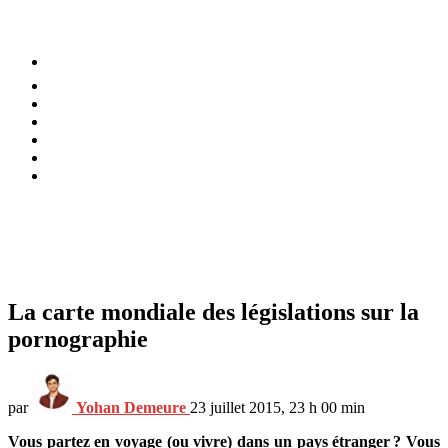
⚡️ Tendances
Alimentation
Bien-être
Chez soi
Conso
Planète
Techno
Menu
La carte mondiale des législations sur la
pornographie
par
Yohan Demeure
23 juillet 2015, 23 h 00 min
Vous partez en voyage (ou vivre) dans un pays étranger
? Vous